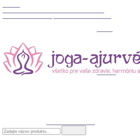
Môj účet
Sign in
Nákupný košík
Porovnať produkty
Wishlist
Mobil:+421 905 932 219
Email:info@joga-ajurveda.sk
shopping_cart
Košík
0
Žiadne produkty
To be determined
Doprava
0,00 €
Spolu
Objednať
Produkt bol úspešne pridaný do košíka
Množstvo
Spolu
Máte
0
produkty/ov v košíku.
Máte 1 produkt v košíku-
Spolu produkty
Spolu doprava
To be determined
Spolu
Pokračovať v nákupe
Pokračovať do pokladne
search