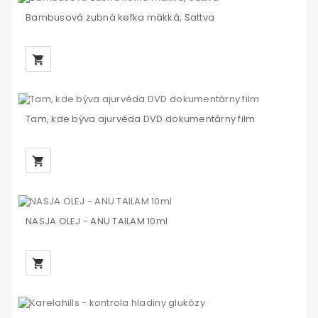
Bambusová zubná kefka mäkká, Sattva
local_grocery_store
Tam, kde býva ajurvéda DVD dokumentárny film
local_grocery_store
NASJA OLEJ - ANU TAILAM 10ml
local_grocery_store