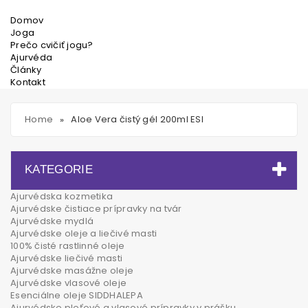
Domov
Joga
Prečo cvičiť jogu?
Ajurvéda
Články
Kontakt
Home
Aloe Vera čistý gél 200ml ESI
»
KATEGORIE
Ajurvédska kozmetika
Ajurvédske čistiace prípravky na tvár
Ajurvédske mydlá
Ajurvédske oleje a liečivé masti
100% čisté rastlinné oleje
Ajurvédske liečivé masti
Ajurvédske masážne oleje
Ajurvédske vlasové oleje
Esenciálne oleje SIDDHALEPA
Ajurvédske pleťové a vlasové prípravky v prášku