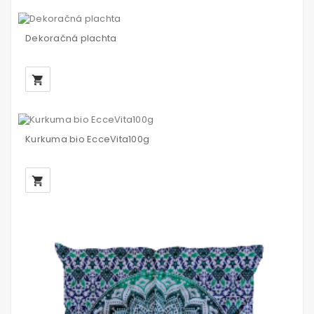
Dekoračná plachta
local_grocery_store
Kurkuma bio EcceVita100g
local_grocery_store