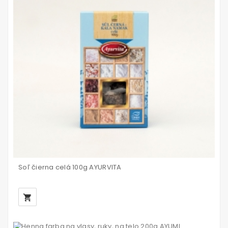
Soľ čierna celá 100g AYURVITA
local_grocery_store