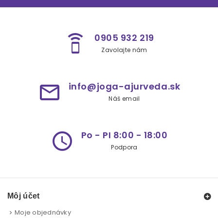
0905 932 219
speaker_phone
Zavolajte nám
info@joga-ajurveda.sk
mail_outline
Náš email
Po - PI 8:00 - 18:00
access_time
Podpora
Môj účet
Moje objednávky