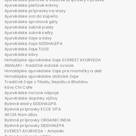
Ajurvédske pleťové krémy
Ajurvédske prípravky na vlasy
Ajurvédske soli do kúpeľa
Ajurvédske sprchové gély
Ajurvédske zubné pasty
Ajurvédske zubné kefky
Ajurvédske čaje a kávy
Ajurvédske čaje SIDDHALEPA
Ajurvédske čaje TULSI
Ajurvédske kávy
Himalájske ajurvédske čaje EVEREST AYURVEDA
AMALAKI - tradičné indické ovocie
Himalájske ajurvédske čaje pre mamičky a deti
Himalájske ajurvédske dóšické čaje
Tradičné čaje z Tibetu, Nepálu a Bhutánu
kávy Chi Cafe
Ajurvédske horúce nápoje
Ajurvédske doplnky výživy
Bylinné elixíry SIDDHALEPA
Bylinné prípravky ECCE VITA
AKCIA Noni džús
Bylinné prípravky ORGANIC INDIA
Bylinné prípravky SIDDHALEPA
EVEREST AYURVEDA - Amalaki