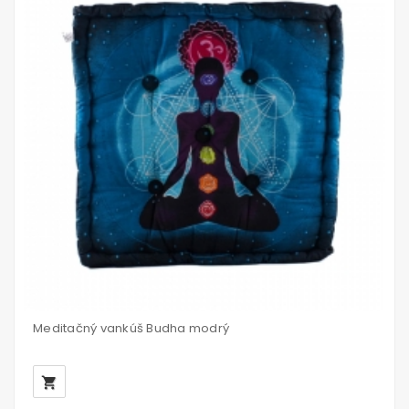
Meditačný vankúš Budha modrý
local_grocery_store