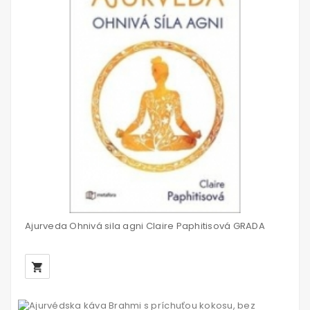
Ajurveda Ohnivá sila agni Claire Paphitisová GRADA
local_grocery_store