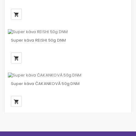
local_grocery_store
Super káva REISHI 50g DNM
local_grocery_store
Super káva ČAKANKOVÁ 50g DNM
local_grocery_store