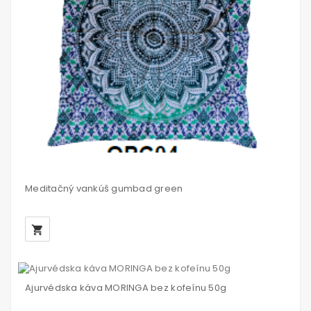
Meditačný vankúš gumbad green
local_grocery_store
Ajurvédska káva MORINGA bez kofeínu 50g