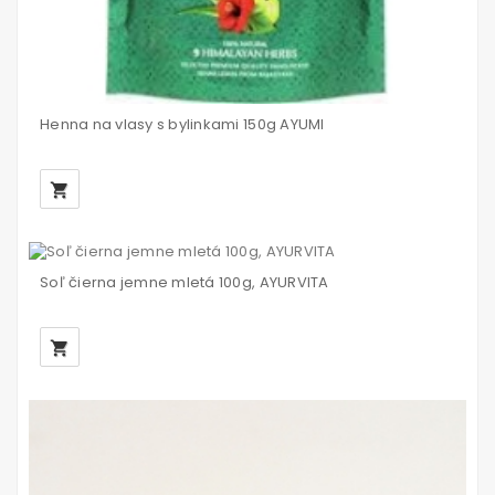
Henna na vlasy s bylinkami 150g AYUMI
local_grocery_store
Soľ čierna jemne mletá 100g, AYURVITA
local_grocery_store