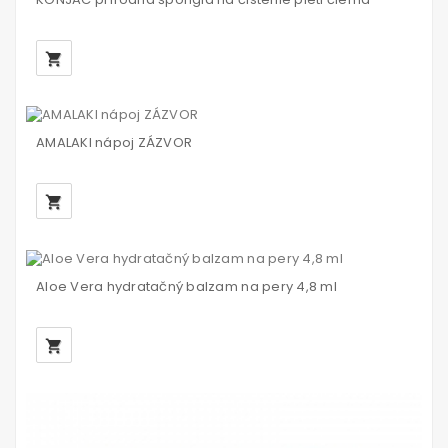
local_grocery_store
AMALAKI nápoj ZÁZVOR
local_grocery_store
Aloe Vera hydratačný balzam na pery 4,8 ml
local_grocery_store