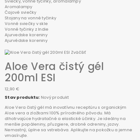
Sviečky, vonné tyčinky, aromalampy
Aromalampy
Čajové sviečky
Stojany na vonné tyčinky
Vonné sviečky v skle
Vonné tyčinky z Indie
Ajurvedske koreniny
Ajurvédske koreniny
Zväčšiť
Aloe Vera čistý gél
200ml ESI
12,90 €
Stav produktu:
Nový produkt
Aloe Vera čistý gél má inovatívnu receptúru s organickým
Aloe vera a zložkami 100% prírodného pôvodu. Má
dlhotrvajúce hydratačné a elastické účinky. Je ideálny na
menšie popáleniny, pľuzgiere, drobné odreniny, jazvy.
Nemastný, úplne sa vstrebáva. Aplikujte na pokožku a jemne
vmasírujte.