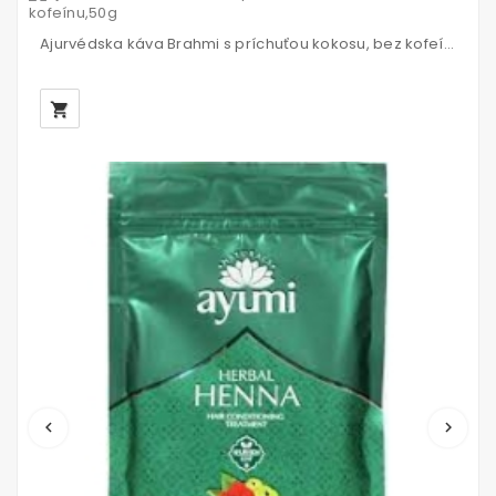
Ajurvédska káva Brahmi s príchuťou kokosu, bez kofeínu,50g
local_grocery_store
keyboard_arrow_left
keyboard_arrow_right