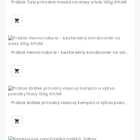
Prášok Tulsi prírodná maska na vlasy a tvár 100g AYUMI
local_grocery_store
Prášok Henna natural - bezfarebný kondicionér na vlasy 100g AYUMI
local_grocery_store
Prášok Ibištek prírodný vlasový šampón a výživa pokožky hlavy 100g AYUMI
local_grocery_store