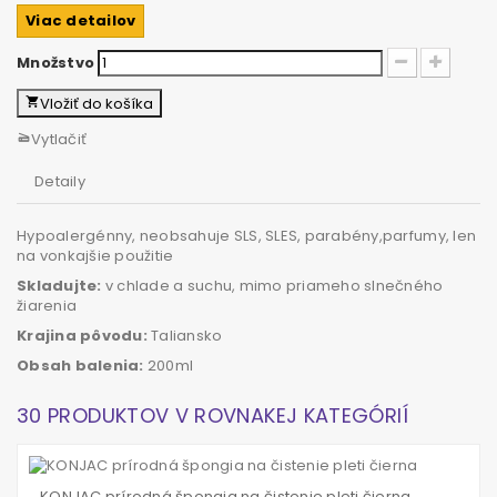
Viac detailov
Množstvo
Vložiť do košíka
local_grocery_store
Vytlačiť
scanner
Detaily
Hypoalergénny, neobsahuje SLS, SLES, parabény,parfumy, len
na vonkajšie použitie
Skladujte:
v chlade a suchu, mimo priameho slnečného
žiarenia
Krajina pôvodu:
Taliansko
Obsah balenia:
200ml
30 PRODUKTOV V ROVNAKEJ KATEGÓRIÍ
KONJAC prírodná špongia na čistenie pleti čierna