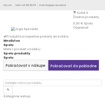
Môj účet
Mobil:+421 905 932 219
Email:info@joga-ajurveda.sk
Košík
0
shopping_cart
Žiadne produkty
0,00 €
Spolu
Objednať
Produkt bol úspešne pridaný do košíka
Množstvo
Spolu
Máte 1 produkt v košíku-
Spolu produkty
Spolu
Pokračovať v nákupe
Pokračovať do pokladne
search
Kategórie eshop