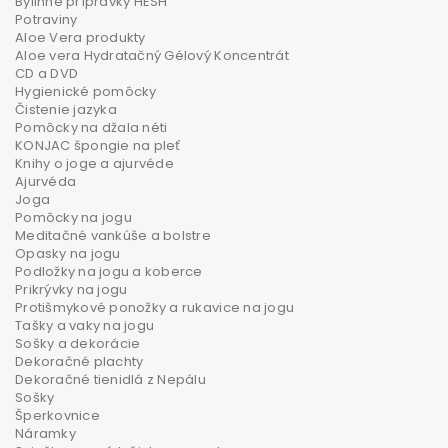
Bylinné prípravky HESH
Potraviny
Aloe Vera produkty
Aloe vera Hydratačný Gélový Koncentrát
CD a DVD
Hygienické pomôcky
Čistenie jazyka
Pomôcky na džala néti
KONJAC špongie na pleť
Knihy o joge a ajurvéde
Ajurvéda
Joga
Pomôcky na jogu
Meditačné vankúše a bolstre
Opasky na jogu
Podložky na jogu a koberce
Prikrývky na jogu
Protišmykové ponožky a rukavice na jogu
Tašky a vaky na jogu
Sošky a dekorácie
Dekoračné plachty
Dekoračné tienidlá z Nepálu
Sošky
Šperkovnice
Náramky