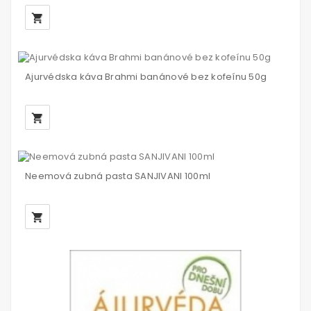
local_grocery_store
Ajurvédska káva Brahmi banánové bez kofeínu 50g
local_grocery_store
Neemová zubná pasta SANJIVANI 100ml
local_grocery_store