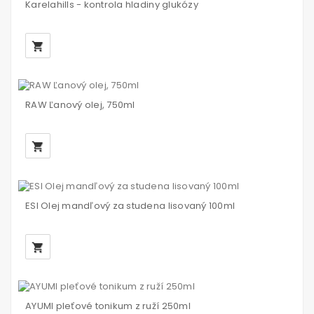
Karelahills - kontrola hladiny glukózy
local_grocery_store
RAW Ľanový olej, 750ml
local_grocery_store
ESI Olej mandľový za studena lisovaný 100ml
local_grocery_store
AYUMI pleťové tonikum z ruží 250ml