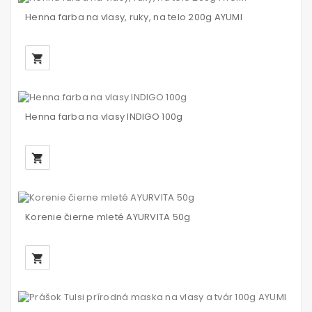
Henna farba na vlasy, ruky, na telo 200g AYUMI
local_grocery_store
Henna farba na vlasy INDIGO 100g
local_grocery_store
Korenie čierne mleté AYURVITA 50g
local_grocery_store