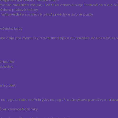
lá
Ajurvédske oleje a liečivé masti
védske masážne oleje
Ajurvédske vlasové oleje
Esenciálne oleje S
védske pleťové krémy
eľa
Ajurvédske sprchové gély
Ajurvédske zubné pasty
rvédske kávy
ske čaje pre mamičky a deti
Himalájske ajurvédske dóšické čaje
Tr
DDHALEPA
otraviny
 na pleť
 na jogu a koberce
Prikrývky na jogu
Protišmykové ponožky a rukav
Šperkovnice
Náramky