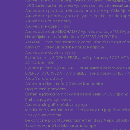
Ajurvédske čistiace prípravky na tvár
Ajurvédske myd
Články
100% čisté rastlinné oleje
Ajurvédske liečivé masti
Ajur
Kontakt
Ajurvédske pleťové a vlasové prípravky v prášku
Ajur
Ajurvédske prípravky na vlasy
Ajurvédske soli do kúp
Ajurvédske zubné kefky
Ajurvédske čaje a kávy
Ajurvédske čaje SIDDHALEPA
Ajurvédske čaje TULSI
Aju
Himalájske ajurvédske čaje EVEREST AYURVEDA
AMALAKI - tradičné indické ovocie
Himalájske ajurvéd
kávy Chi Cafe
Ajurvédske horúce nápoje
Ajurvédske doplnky výživy
Bylinné elixíry SIDDHALEPA
Bylinné prípravky ECCE VITA
AKCIA Noni džús
Bylinné prípravky ORGANIC INDIA
Bylinné prípravky SI
EVEREST AYURVEDA - Amalaki
Bylinné prípravky HESH
P
Aloe Vera produkty
Aloe vera Hydratačný Gélový Koncentrát
Hygienické pomôcky
Čistenie jazyka
Pomôcky na džala néti
KONJAC špongie
Knihy o joge a ajurvéde
Ajurvéda
Joga
Pomôcky na jogu
Meditačné vankúše a bolstre
Opasky na jogu
Podložky
Sošky a dekorácie
Dekoračné plachty
Dekoračné tienidlá z Nepálu
Sošky
Sviečky, vonné tyčinky, aromalampy