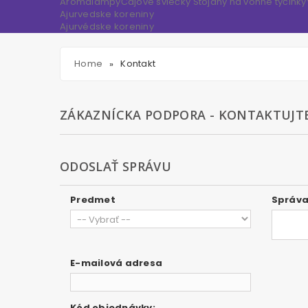
Aromalampy
Čajové sviečky
Stojany na vonné tyčinky
Ajurvedske koreniny
Ajurvédske koreniny
Home
Kontakt
»
ZÁKAZNÍCKA PODPORA - KONTAKTUJT
ODOSLAŤ SPRÁVU
Predmet
Správ
E-mailová adresa
Kód objednávky: