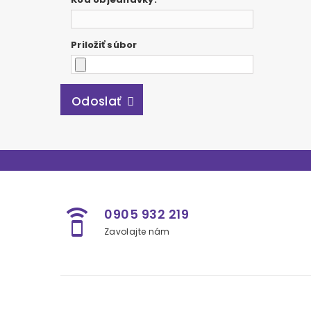
Priložiť súbor
Odoslať
0905 932 219
speaker_phone
Zavolajte nám