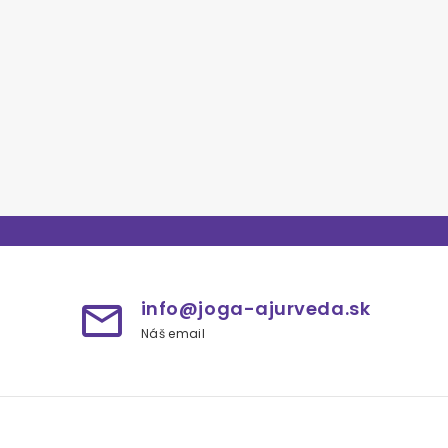
info@joga-ajurveda.sk
mail_outline
Náš email