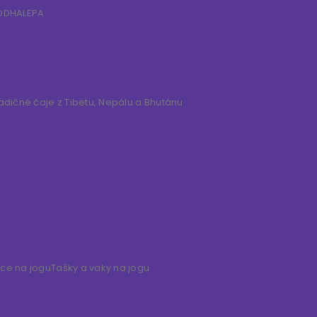
IDDHALEPA
adičné čaje z Tibetu, Nepálu a Bhutánu
ice na jogu
Tašky a vaky na jogu