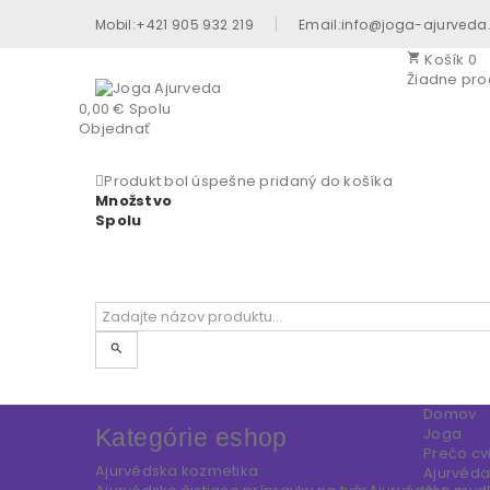
Mobil:+421 905 932 219
Email:info@joga-ajurveda
Košík
0
shopping_cart
Žiadne pro
0,00 €
Spolu
Objednať
Produkt bol úspešne pridaný do košíka
Množstvo
Spolu
search
Domov
Kategórie eshop
Joga
Prečo cvi
Ajurvédska kozmetika
Ajurvéd