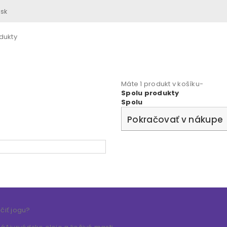
.sk
dukty
Máte 1 produkt v košíku-
Spolu produkty
Spolu
Pokračovať v nákupe
čiť jogu?
a