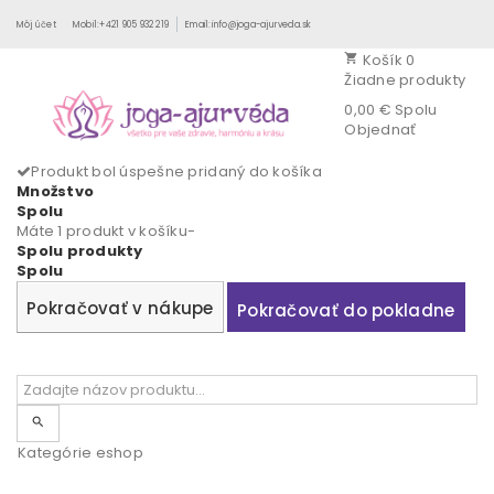
Môj účet
Mobil:+421 905 932 219
Email:info@joga-ajurveda.sk
Košík
0
shopping_cart
Žiadne produkty
0,00 €
Spolu
Objednať
Produkt bol úspešne pridaný do košíka
Množstvo
Spolu
Máte 1 produkt v košíku-
Spolu produkty
Spolu
Pokračovať v nákupe
Pokračovať do pokladne
search
Kategórie eshop