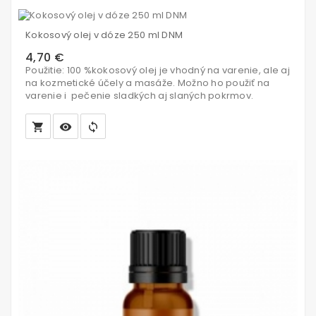
Vložiť
do
Kokosový olej v dóze 250 ml DNM
košíka
4,70 €
Použitie: 100 %kokosový olej je vhodný na varenie, ale aj
na kozmetické účely a masáže. Možno ho použiť na
varenie i pečenie sladkých aj slaných pokrmov.
local_grocery_store
visibility
sync
Vložiť
do
košíka