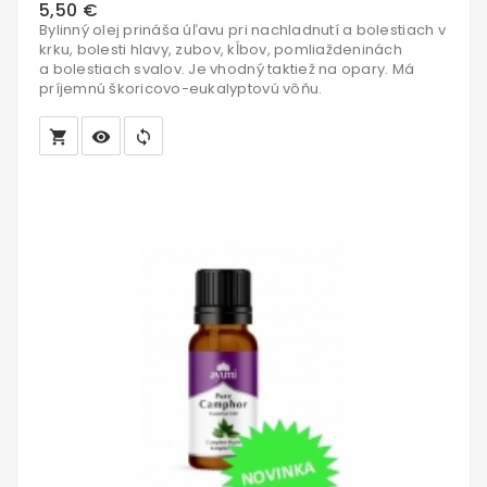
5,50 €
Bylinný olej prináša úľavu pri nachladnutí a bolestiach v
krku, bolesti hlavy, zubov, kĺbov, pomliaždeninách
a bolestiach svalov. Je vhodný taktiež na opary. Má
príjemnú škoricovo-eukalyptovú vôňu.
local_grocery_store
visibility
sync
Vložiť
do
košíka