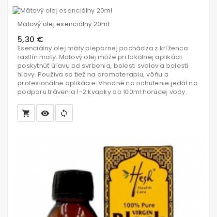
Vložiť
do
Mätový olej esenciálny 20ml
košíka
5,30 €
Esenciálny olej mäty piepornej pochádza z kríženca
rastlín mäty. Mätový olej môže pri lokálnej aplikácii
poskytnúť úľavu od svrbenia, bolesti svalov a bolesti
hlavy. Používa sa tiež na aromaterapiu, vôňu a
profesionálne aplikácie. Vhodné na ochutenie jedál na
podporu trávenia 1-2 kvapky do 100ml horúcej vody.
local_grocery_store
visibility
sync
Vložiť
do
košíka