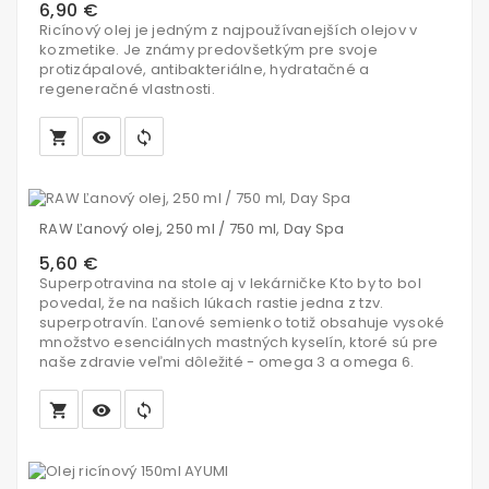
6,90 €
Ricínový olej je jedným z najpoužívanejších olejov v
kozmetike. Je známy predovšetkým pre svoje
protizápalové, antibakteriálne, hydratačné a
regeneračné vlastnosti.
local_grocery_store
visibility
sync
Vložiť
do
RAW Ľanový olej, 250 ml / 750 ml, Day Spa
košíka
5,60 €
Superpotravina na stole aj v lekárničke Kto by to bol
povedal, že na našich lúkach rastie jedna z tzv.
superpotravín. Ľanové semienko totiž obsahuje vysoké
množstvo esenciálnych mastných kyselín, ktoré sú pre
naše zdravie veľmi dôležité - omega 3 a omega 6.
local_grocery_store
visibility
sync
Vložiť
do