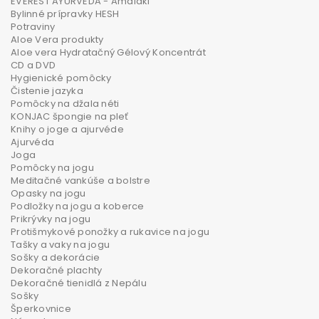
EVEREST AYURVEDA - Amalaki
Bylinné prípravky HESH
Potraviny
Aloe Vera produkty
Aloe vera Hydratačný Gélový Koncentrát
CD a DVD
Hygienické pomôcky
Čistenie jazyka
Pomôcky na džala néti
KONJAC špongie na pleť
Knihy o joge a ajurvéde
Ajurvéda
Joga
Pomôcky na jogu
Meditačné vankúše a bolstre
Opasky na jogu
Podložky na jogu a koberce
Prikrývky na jogu
Protišmykové ponožky a rukavice na jogu
Tašky a vaky na jogu
Sošky a dekorácie
Dekoračné plachty
Dekoračné tienidlá z Nepálu
Sošky
Šperkovnice