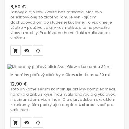
8,50 €
Ľanový olej v raw kvalite bez rafinácie. Maslovo
orieškový olej zo zlatého ľanu je vynikajúcim
dochucovadlom do studenej kuchyne. To však nie je
všetko - používa sa aj v kozmetike, a to na pokožku,
vlasy a nechty. Predávame ho vo fľaši s nalievacou
vložkou.
local_grocery_store
visibility
sync
Vložiť
do
Minerálny pleťový elixír Ayur Glow s kurkumou 30 ml
košíka
12,90 €
Toto unikátne sérum kombinuje aktívny komplex medi,
horčíka a zinku s kyselinou hyalurónovou a glykolovou,
niacínamidom, vitamínom C a ajurvédskym extraktom
z kurkumy, čím poskytuje komplexnú starostlivosť pre
vašu pleť.
local_grocery_store
visibility
sync