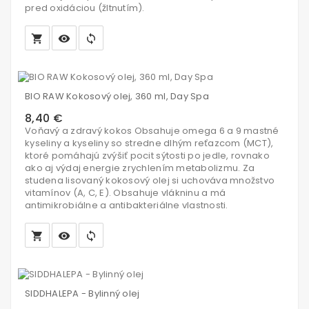
pred oxidáciou (žltnutím).
local_grocery_store
visibility
sync
Vložiť
do
BIO RAW Kokosový olej, 360 ml, Day Spa
košíka
8,40 €
Voňavý a zdravý kokos Obsahuje omega 6 a 9 mastné
kyseliny a kyseliny so stredne dlhým reťazcom (MCT),
ktoré pomáhajú zvýšiť pocit sýtosti po jedle, rovnako
ako aj výdaj energie zrychlením metabolizmu. Za
studena lisovaný kokosový olej si uchováva množstvo
vitamínov (A, C, E). Obsahuje vlákninu a má
antimikrobiálne a antibakteriálne vlastnosti.
local_grocery_store
visibility
sync
Vložiť
do
SIDDHALEPA - Bylinný olej
košíka