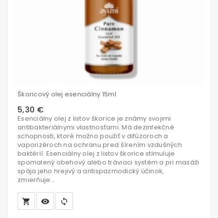
Škoricový olej esenciálny 15ml
5,30 €
Esenciálny olej z listov škorice je známy svojimi
antibakteriálnymi vlastnosťami. Má dezinfekčné
schopnosti, ktoré možno použiť v difúzoroch a
vaporizéroch na ochranu pred šírením vzdušných
baktérií. Esenciálny olej z listov škorice stimuluje
spomalený obehový alebo tráviaci systém a pri masáži
spája jeho hrejivý a antispazmodický účinok,
zmierňuje...
local_grocery_store
visibility
sync