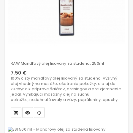
RAW Mandľový olej lisovaný za studena, 250ml
7,50 €
100% čistý mandľový olej lisovaný za studena. Výživný
olej vhodný na masáže, ošetrenie pokožky, ale aj do
kuchyne k príprave šalátov, dresingov a pre zjemnenie
jedál. Vynikajúci masážny olej na suchú
pokožku, natiahnuté svaly a väzy, popáleniny, opuchy.
local_grocery_store
visibility
sync
Vložiť
do