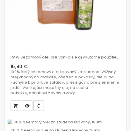
RAW Sézamový olej pre vonkajšie aj vnútorné použitie, 750ml
15,90 €
100% čistý sézamový olej lisovaný za studena. Výživný
olej vhodný na masáže, ošetrenie pokožky, ale aj do
kuchyne k príprave šalátov, dresingov a pre zjemnenie
jedál. Vynikajúci masážny olej na suchú
pokožku, natiahnuté svaly a väzy.
local_grocery_store
visibility
sync
Vložiť
do
100% Neemový olej za studena lisovaný, 30ml