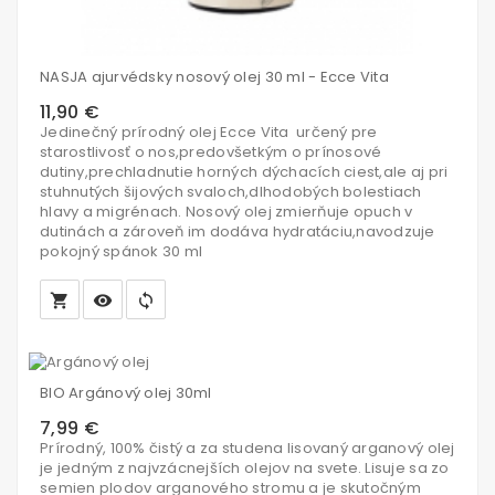
NASJA ajurvédsky nosový olej 30 ml - Ecce Vita
11,90 €
Jedinečný prírodný olej Ecce Vita určený pre
starostlivosť o nos,predovšetkým o prínosové
dutiny,prechladnutie horných dýchacích ciest,ale aj pri
stuhnutých šijových svaloch,dlhodobých bolestiach
hlavy a migrénach. Nosový olej zmierňuje opuch v
dutinách a zároveň im dodáva hydratáciu,navodzuje
pokojný spánok 30 ml
local_grocery_store
visibility
sync
Vložiť
do
BIO Argánový olej 30ml
košíka
7,99 €
Prírodný, 100% čistý a za studena lisovaný arganový olej
je jedným z najvzácnejších olejov na svete. Lisuje sa zo
semien plodov arganového stromu a je skutočným