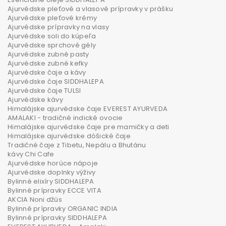
Ajurvédske pleťové a vlasové prípravky v prášku
Ajurvédske pleťové krémy
Ajurvédske prípravky na vlasy
Ajurvédske soli do kúpeľa
Ajurvédske sprchové gély
Ajurvédske zubné pasty
Ajurvédske zubné kefky
Ajurvédske čaje a kávy
Ajurvédske čaje SIDDHALEPA
Ajurvédske čaje TULSI
Ajurvédske kávy
Himalájske ajurvédske čaje EVEREST AYURVEDA
AMALAKI - tradičné indické ovocie
Himalájske ajurvédske čaje pre mamičky a deti
Himalájske ajurvédske dóšické čaje
Tradičné čaje z Tibetu, Nepálu a Bhutánu
kávy Chi Cafe
Ajurvédske horúce nápoje
Ajurvédske doplnky výživy
Bylinné elixíry SIDDHALEPA
Bylinné prípravky ECCE VITA
AKCIA Noni džús
Bylinné prípravky ORGANIC INDIA
Bylinné prípravky SIDDHALEPA