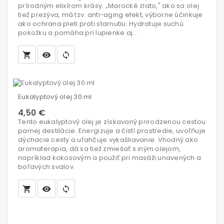
prírodným elixírom krásy. „Marocké zlato," ako sa olej
tiež prezýva, má tzv. anti-aging efekt, výborne účinkuje
ako ochrana pleti proti starnutiu. Hydratuje suchú
pokožku a pomáha pri lupienke aj...
local_grocery_store
visibility
sync
Vložiť
do
Eukalyptový olej 30 ml
košíka
4,50 €
Tento eukalyptový olej je získavaný prirodzenou cestou
parnej destilácie. Energizuje a čistí prostredie, uvoľňuje
dýchacie cesty a uľahčuje vykašliavanie. Vhodný ako
aromaterapia, dá sa tiež zmiešať s iným olejom,
napríklad kokosovým a použiť pri masáži unavených a
boľavých svalov.
local_grocery_store
visibility
sync
Vložiť
do