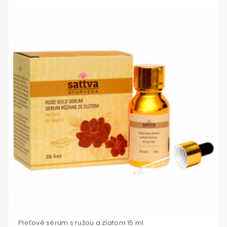
Vložiť
do
košíka
Pleťové sérum s ružou a zlatom 15 ml