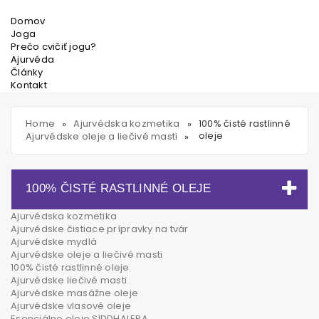
Domov
Joga
Prečo cvičiť jogu?
Ajurvéda
Články
Kontakt
Home
Ajurvédska kozmetika
100% čisté rastlinné
»
»
oleje
Ajurvédske oleje a liečivé masti
»
100% ČISTÉ RASTLINNÉ OLEJE
Ajurvédska kozmetika
Ajurvédske čistiace prípravky na tvár
Ajurvédske mydlá
Ajurvédske oleje a liečivé masti
100% čisté rastlinné oleje
Ajurvédske liečivé masti
Ajurvédske masážne oleje
Ajurvédske vlasové oleje
Esenciálne oleje SIDDHALEPA