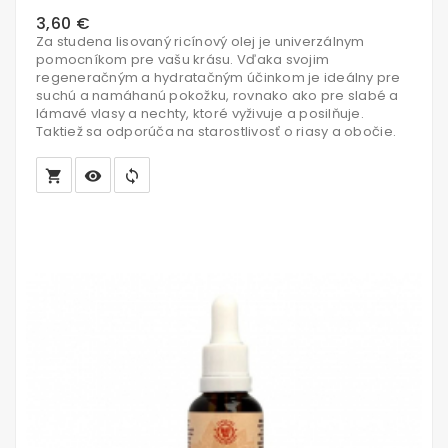
3,60 €
Za studena lisovaný ricínový olej je univerzálnym
pomocníkom pre vašu krásu. Vďaka svojim
regeneračným a hydratačným účinkom je ideálny pre
suchú a namáhanú pokožku, rovnako ako pre slabé a
lámavé vlasy a nechty, ktoré vyživuje a posilňuje.
Taktiež sa odporúča na starostlivosť o riasy a obočie.
local_grocery_store
visibility
sync
Vložiť
do
košíka