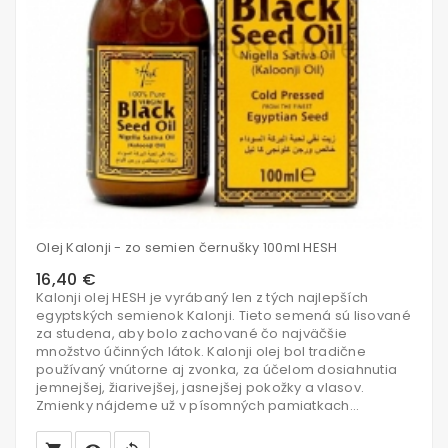
Olej Kalonji - zo semien černušky 100ml HESH
16,40 €
Kalonji olej HESH je vyrábaný len z tých najlepších
egyptských semienok Kalonji. Tieto semená sú lisované
za studena, aby bolo zachované čo najväčšie
množstvo účinných látok. Kalonji olej bol tradične
používaný vnútorne aj zvonka, za účelom dosiahnutia
jemnejšej, žiarivejšej, jasnejšej pokožky a vlasov.
Zmienky nájdeme už v písomných pamiatkach...