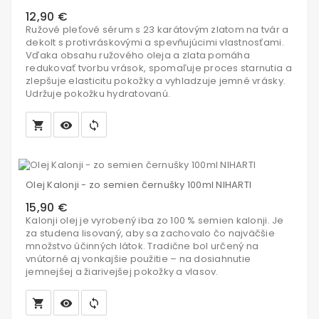
12,90 €
Ružové pleťové sérum s 23 karátovým zlatom na tvár a
dekolt s protivráskovými a spevňujúcimi vlastnosťami.
Vďaka obsahu ružového oleja a zlata pomáha
redukovať tvorbu vrások, spomaľuje proces starnutia a
zlepšuje elasticitu pokožky a vyhladzuje jemné vrásky.
Udržuje pokožku hydratovanú.
local_grocery_store
visibility
sync
Vložiť
do
Olej Kalonji - zo semien černušky 100ml NIHARTI
košíka
15,90 €
Kalonji olej je vyrobený iba zo 100 % semien kalonji. Je
za studena lisovaný, aby sa zachovalo čo najväčšie
množstvo účinných látok. Tradične bol určený na
vnútorné aj vonkajšie použitie – na dosiahnutie
jemnejšej a žiarivejšej pokožky a vlasov.
local_grocery_store
visibility
sync