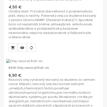
košíka
4,50 €
Očistný elixír. Prírodná starostlivosť o problematickú
pleť, vlasy a nechty. Panenský olej za studena lisovaný
z plodov stromu NIMBY (Zederah indický).V ájurvéde
bolo od nepamäti známe antiseptické, antivírusové,
antibakteriálne a protiplesňové pôsobenie
neemového oleja na nedokonalosti a ťažkosti kože
vrátane akné.
local_grocery_store
visibility
sync
Vložiť
do
RAW Olej rascový Roll-on
košíka
6,90 €
Rascový olej vyrobený lisovaný za studena zo semien
rasce 100perc.rascový olej bez konzervačných
,umelých,chemických farbív,posilńuje
obranyschopnosť organizmu,pre normálnu funkciu
dýchacieho systému,pri pocitu škriabania v hrdle,pri
alergiách,pri začiatočnom nachladnutí,začínajúci
oparom,kútikom,viacerých zápalových procesoch v