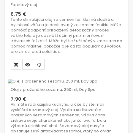
Feniklový olej
6,75 €
Tento stimulujúci olej zo semien feniklu má sladkú a
bylinkovú vôňu a je destilovaný zo semien feniklu. Môže
pomôcť podporiť prirodzený detoxikačný proces
vášho tela a je obzvlášť účinný pri zmierňovaní
tráviacich ťažkostí. Môže byť tiež užitočný v zmesiach na
pomoc mastnej pokožke a je často populárnou voľbou
pre zmesi proti celulitíde.
local_grocery_store
visibility
sync
Vložiť
do
Olej z praženého sezamu, 250 ml, Day Spa
košíka
7,90 €
Ak máte radi ázijskú kuchyňu, určite by ste mali
vyskúšať sezamový olej. Vyrába sa lisovaním
pražených sezamových semienok, vďaka čomu
získava svoju charakteristickú jantárovú farbu a
výbornú orieškovú chuť. Sezamový olej navyše
obsahuje silný antioxidant sezamol, ktorý ho chráni