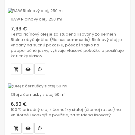
Vložiť
do
RAW Ricínový olej, 250 ml
košíka
7,99 €
Tento ricínový olej je za studena lisovaný zo semien
Ricínu obyčajného (Ricinus communis). Ricínový olej je
vhodný na suchú pokožku, pôsobí hojivo na
pooperačné jazvy, vyživuje vlasovú pokožku a posilňuje
korienky vlasov.
local_grocery_store
visibility
sync
Vložiť
do
Olej z černušky siatej 50 ml
košíka
6,50 €
100 % prírodný olej z černušky siatej (čiernej rasce) na
vnútorné i vonkajšie použitie, za studena lisovaný.
local_grocery_store
visibility
sync