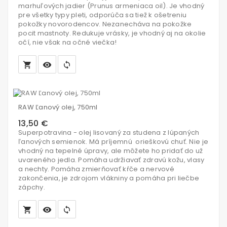
marhuľových jadier (Prunus armeniaca oil). Je vhodný
pre všetky typy pleti, odporúča sa tiež k ošetreniu
pokožky novorodencov. Nezanecháva na pokožke
pocit mastnoty. Redukuje vrásky, je vhodný aj na okolie
očí, nie však na očné viečka!
local_grocery_store
visibility
sync
Vložiť
do
RAW Ľanový olej, 750ml
košíka
13,50 €
Superpotravina - olej lisovaný za studena z lúpaných
ľanových semienok. Má príjemnú orieškovú chuť. Nie je
vhodný na tepelné úpravy, ale môžete ho pridať do už
uvareného jedla. Pomáha udržiavať zdravú kožu, vlasy
a nechty. Pomáha zmierňovať kŕče a nervové
zakončenia, je zdrojom vlákniny a pomáha pri liečbe
zápchy.
local_grocery_store
visibility
sync