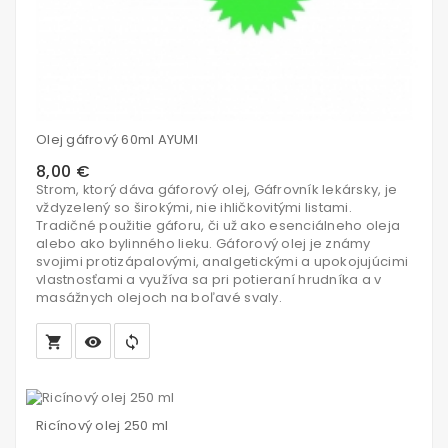
Olej gáfrový 60ml AYUMI
8,00 €
Strom, ktorý dáva gáforový olej, Gáfrovník lekársky, je
vždyzelený so širokými, nie ihličkovitými listami.
Tradičné použitie gáforu, či už ako esenciálneho oleja
alebo ako bylinného lieku. Gáforový olej je známy
svojimi protizápalovými, analgetickými a upokojujúcimi
vlastnosťami a využíva sa pri potieraní hrudníka a v
masážnych olejoch na boľavé svaly.
local_grocery_store
visibility
sync
Vložiť
do
Ricínový olej 250 ml
košíka