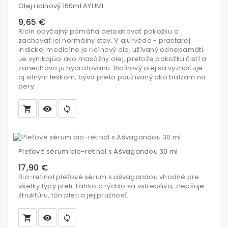
Olej ricínový 150ml AYUMI
košíka
9,65 €
Ricín obyčajný pomáha detoxikovať pokožku a
zachovať jej normálny stav. V ajurvéde - prastarej
indickej medicíne je ricínový olej užívaný odnepamäti.
Je vynikajúci ako masážny olej, pretože pokožku čistí a
zanecháva ju hydratovanú. Ricínový olej sa vyznačuje
aj silným leskom, býva preto používaný ako balzam na
pery.
local_grocery_store
visibility
sync
Vložiť
do
Pleťové sérum bio-retinol s Ašvagandou 30 ml
košíka
17,90 €
Bio-retinol pleťové sérum s ašvagandou vhodné pre
všetky typy pleti. Ľahko a rýchlo sa vstrebáva, zlepšuje
štruktúru, tón pleti a jej pružnosť.
local_grocery_store
visibility
sync