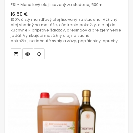
ESI - Mandľový olej lisovaný za studena, 500ml
košíka
16,50 €
100% čistý mandľový olej lisovaný za studena. Výživný
olej vhodný na masáže, ošetrenie pokožky, ale aj do
kuchyne k príprave šalátov, dresingov a pre zjemnenie
jedál. Vynikajúci masážny olej na suchú
pokožku, natiahnuté svaly a väzy, popáleniny, opuchy.
local_grocery_store
visibility
sync
Vložiť
do
košíka