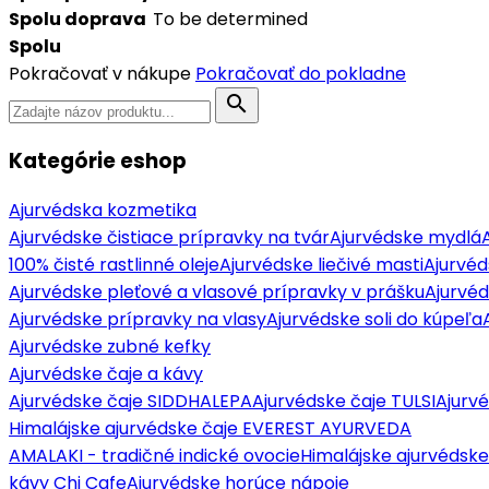
Spolu doprava
To be determined
Spolu
Pokračovať v nákupe
Pokračovať do pokladne
search
Kategórie eshop
Ajurvédska kozmetika
Ajurvédske čistiace prípravky na tvár
Ajurvédske mydlá
100% čisté rastlinné oleje
Ajurvédske liečivé masti
Ajurvéd
Ajurvédske pleťové a vlasové prípravky v prášku
Ajurvé
Ajurvédske prípravky na vlasy
Ajurvédske soli do kúpeľa
Ajurvédske zubné kefky
Ajurvédske čaje a kávy
Ajurvédske čaje SIDDHALEPA
Ajurvédske čaje TULSI
Ajurv
Himalájske ajurvédske čaje EVEREST AYURVEDA
AMALAKI - tradičné indické ovocie
Himalájske ajurvédske
kávy Chi Cafe
Ajurvédske horúce nápoje