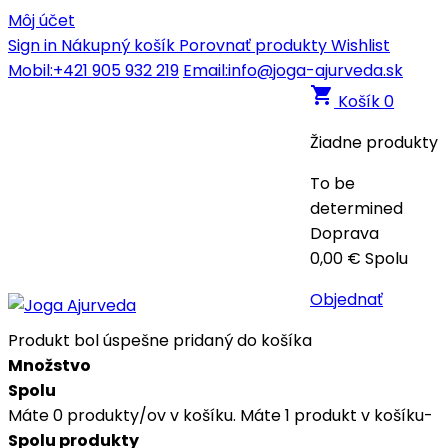
Môj účet
Sign in
Nákupný košík
Porovnať produkty
Wishlist
Mobil:+421 905 932 219
Email:info@joga-ajurveda.sk
shopping_cart
Košík
0
Žiadne produkty
To be
determined
Doprava
0,00 €
Spolu
Objednať
Produkt bol úspešne pridaný do košíka
Množstvo
Spolu
Máte
0
produkty/ov v košíku.
Máte 1 produkt v košíku-
Spolu produkty