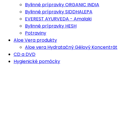
Bylinné prípravky ORGANIC INDIA
Bylinné prípravky SIDDHALEPA
EVEREST AYURVEDA - Amalaki
Bylinné prípravky HESH
Potraviny
Aloe Vera produkty
Aloe vera Hydratačný Gélový Koncentrát
CD a DVD
Hygienické pomôcky
Čistenie jazyka
Pomôcky na džala néti
KONJAC špongie na pleť
Knihy o joge a ajurvéde
Ajurvéda
Joga
Pomôcky na jogu
Meditačné vankúše a bolstre
Opasky na jogu