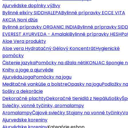
Ajurvédske doplnky výživy
Bylinné elixíry SIDDHALEPA
Bylinné prípravky ECCE VITA
AKCIA Noni džús
Bylinné prípravky ORGANIC INDIA
Bylinné prípravky SI
EVEREST AYURVEDA - Amalaki
Bylinné prípravky HESH
Po
Aloe Vera produkty
Aloe vera Hydratačný Gélový Koncentrát
Hygienické
pomôcky
Čistenie jazyka
Pomôcky na džala néti
KONJAC špongie n
Knihy o joge a ajurvéde
Ajurvéda
Joga
Pomôcky na jogu
Meditačné vankúše a bolstre
Opasky na jogu
Podložky na
Sošky a dekorácie
Dekoračné plachty
Dekoračné tienidlá z Nepálu
Sošky
Šp
Sviečky, vonné tyčinky, aromalampy
Aromalampy
Čajové sviečky
Stojany na vonné tyčinky
Vo
Ajurvedske koreniny
Ajurvédske koreniny
Kategórie eshop