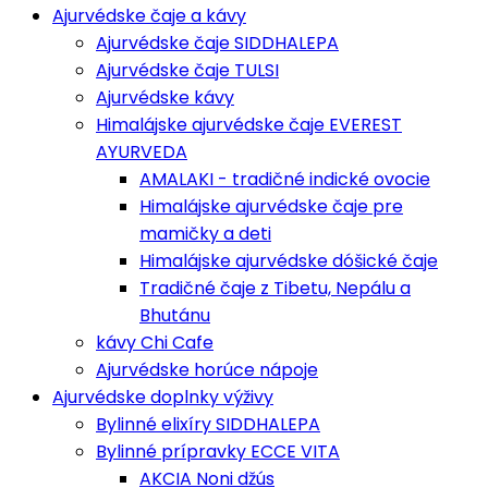
Ajurvédske čaje a kávy
Ajurvédske čaje SIDDHALEPA
Ajurvédske čaje TULSI
Ajurvédske kávy
Himalájske ajurvédske čaje EVEREST
AYURVEDA
AMALAKI - tradičné indické ovocie
Himalájske ajurvédske čaje pre
mamičky a deti
Himalájske ajurvédske dóšické čaje
Tradičné čaje z Tibetu, Nepálu a
Bhutánu
kávy Chi Cafe
Ajurvédske horúce nápoje
Ajurvédske doplnky výživy
Bylinné elixíry SIDDHALEPA
Bylinné prípravky ECCE VITA
AKCIA Noni džús