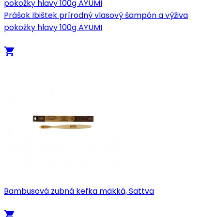
Prášok Ibištek prírodný vlasový šampón a výživa
pokožky hlavy 100g AYUMI
local_grocery_store
Bambusová zubná kefka mäkká, Sattva
local_grocery_store