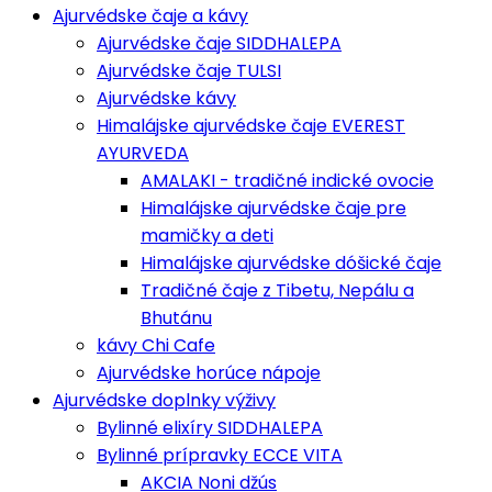
Ajurvédske čaje a kávy
Ajurvédske čaje SIDDHALEPA
Ajurvédske čaje TULSI
Ajurvédske kávy
Himalájske ajurvédske čaje EVEREST
AYURVEDA
AMALAKI - tradičné indické ovocie
Himalájske ajurvédske čaje pre
mamičky a deti
Himalájske ajurvédske dóšické čaje
Tradičné čaje z Tibetu, Nepálu a
Bhutánu
kávy Chi Cafe
Ajurvédske horúce nápoje
Ajurvédske doplnky výživy
Bylinné elixíry SIDDHALEPA
Bylinné prípravky ECCE VITA
AKCIA Noni džús