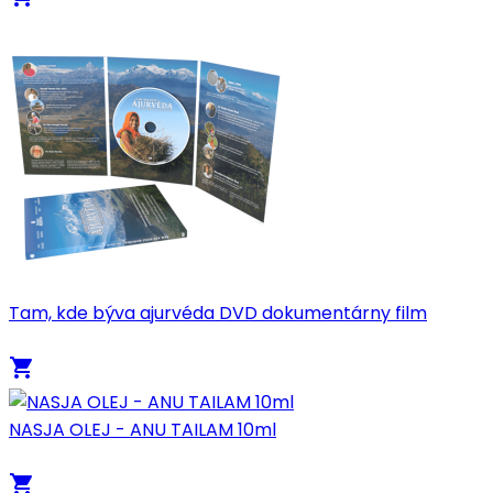
Tam, kde býva ajurvéda DVD dokumentárny film
local_grocery_store
NASJA OLEJ - ANU TAILAM 10ml
local_grocery_store