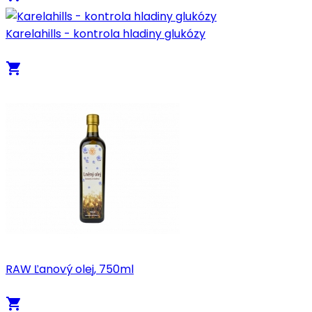
Karelahills - kontrola hladiny glukózy
local_grocery_store
RAW Ľanový olej, 750ml
local_grocery_store