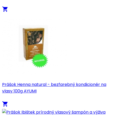
local_grocery_store
Prášok Henna natural - bezfarebný kondicionér na
vlasy 100g AYUMI
local_grocery_store