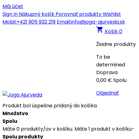
Môj účet
Sign in
Nákupný košík
Porovnať produkty
Wishlist
Mobil:+421 905 932 219
Email:info@joga-ajurveda.sk
shopping_cart
Košík
0
Žiadne produkty
To be
determined
Doprava
0,00 €
Spolu
Objednať
Produkt bol úspešne pridaný do košíka
Množstvo
Spolu
Máte
0
produkty/ov v košíku.
Máte 1 produkt v košíku-
Spolu produkty