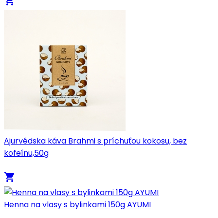
local_grocery_store
Ajurvédska káva Brahmi s príchuťou kokosu, bez
kofeínu,50g
local_grocery_store
Henna na vlasy s bylinkami 150g AYUMI