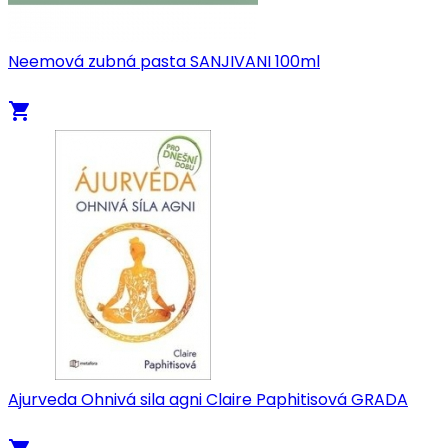
Neemová zubná pasta SANJIVANI 100ml
local_grocery_store
Ajurveda Ohnivá sila agni Claire Paphitisová GRADA