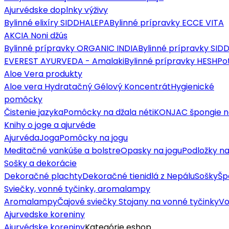
Ajurvédske doplnky výživy
Bylinné elixíry SIDDHALEPA
Bylinné prípravky ECCE VITA
AKCIA Noni džús
Bylinné prípravky ORGANIC INDIA
Bylinné prípravky SI
EVEREST AYURVEDA - Amalaki
Bylinné prípravky HESH
Po
Aloe Vera produkty
Aloe vera Hydratačný Gélový Koncentrát
Hygienické
pomôcky
Čistenie jazyka
Pomôcky na džala néti
KONJAC špongie n
Knihy o joge a ajurvéde
Ajurvéda
Joga
Pomôcky na jogu
Meditačné vankúše a bolstre
Opasky na jogu
Podložky na
Sošky a dekorácie
Dekoračné plachty
Dekoračné tienidlá z Nepálu
Sošky
Šp
Sviečky, vonné tyčinky, aromalampy
Aromalampy
Čajové sviečky
Stojany na vonné tyčinky
Vo
Ajurvedske koreniny
Ajurvédske koreniny
Kategórie eshop