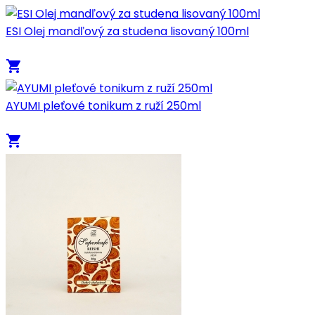
ESI Olej mandľový za studena lisovaný 100ml
local_grocery_store
AYUMI pleťové tonikum z ruží 250ml
local_grocery_store