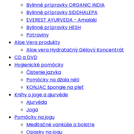
Bylinné prípravky ORGANIC INDIA
Bylinné prípravky SIDDHALEPA
EVEREST AYURVEDA - Amalaki
Bylinné prípravky HESH
Potraviny
Aloe Vera produkty
Aloe vera Hydratačný Gélový Koncentrát
CD a DVD
Hygienické pomôcky
Čistenie jazyka
Pomôcky na džala néti
KONJAC špongie na pleť
Knihy o joge a ajurvéde
Ajurvéda
Joga
Pomôcky na jogu
Meditačné vankúše a bolstre
Opasky na jogu