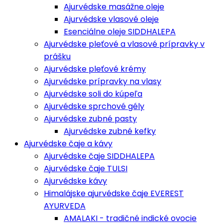
Ajurvédske masážne oleje
Ajurvédske vlasové oleje
Esenciálne oleje SIDDHALEPA
Ajurvédske pleťové a vlasové prípravky v
prášku
Ajurvédske pleťové krémy
Ajurvédske prípravky na vlasy
Ajurvédske soli do kúpeľa
Ajurvédske sprchové gély
Ajurvédske zubné pasty
Ajurvédske zubné kefky
Ajurvédske čaje a kávy
Ajurvédske čaje SIDDHALEPA
Ajurvédske čaje TULSI
Ajurvédske kávy
Himalájske ajurvédske čaje EVEREST
AYURVEDA
AMALAKI - tradičné indické ovocie