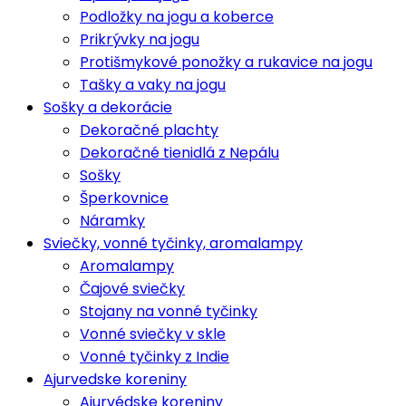
Podložky na jogu a koberce
Prikrývky na jogu
Protišmykové ponožky a rukavice na jogu
Tašky a vaky na jogu
Sošky a dekorácie
Dekoračné plachty
Dekoračné tienidlá z Nepálu
Sošky
Šperkovnice
Náramky
Sviečky, vonné tyčinky, aromalampy
Aromalampy
Čajové sviečky
Stojany na vonné tyčinky
Vonné sviečky v skle
Vonné tyčinky z Indie
Ajurvedske koreniny
Ajurvédske koreniny