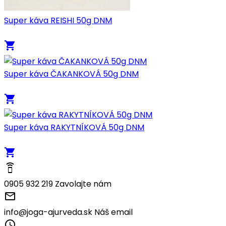
Super káva REISHI 50g DNM
local_grocery_store
Super káva ČAKANKOVÁ 50g DNM
local_grocery_store
Super káva RAKYTNÍKOVÁ 50g DNM
local_grocery_store
speaker_phone
0905 932 219
Zavolajte nám
mail_outline
info@joga-ajurveda.sk
Náš email
access_time