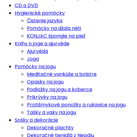
CD a DVD
Hygienické pomôcky
Čistenie jazyka
Pomôcky na džala néti
KONJAC špongie na pleť
Knihy o joge a ajurvéde
Ajurvéda
Joga
Pomôcky na jogu
Meditačné vankúše a bolstre
Opasky na jogu
Podložky na jogu a koberce
Prikrývky na jogu
Protišmykové ponožky a rukavice na jogu
Tašky a vaky na jogu
Sošky a dekorácie
Dekoračné plachty
Dekoračné tienidlá z Nepálu