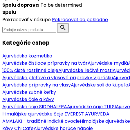
Spolu doprava
To be determined
Spolu
Pokračovať v nákupe
Pokračovať do pokladne
search
Kategórie eshop
Ajurvédska kozmetika
Ajurvédske čistiace prípravky na tvár
Ajurvédske mydlá
100% čisté rastlinné oleje
Ajurvédske liečivé masti
Ajurvéd
Ajurvédske pleťové a vlasové prípravky v prášku
Ajurvé
Ajurvédske prípravky na vlasy
Ajurvédske soli do kúpeľa
Ajurvédske zubné kefky
Ajurvédske čaje a kávy
Ajurvédske čaje SIDDHALEPA
Ajurvédske čaje TULSI
Ajurv
Himalájske ajurvédske čaje EVEREST AYURVEDA
AMALAKI - tradičné indické ovocie
Himalájske ajurvédske
kávy Chi Cafe
Ajurvédske horúce nápoje