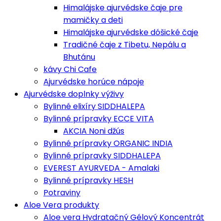
Himalájske ajurvédske čaje pre
mamičky a deti
Himalájske ajurvédske dóšické čaje
Tradičné čaje z Tibetu, Nepálu a
Bhutánu
kávy Chi Cafe
Ajurvédske horúce nápoje
Ajurvédske doplnky výživy
Bylinné elixíry SIDDHALEPA
Bylinné prípravky ECCE VITA
AKCIA Noni džús
Bylinné prípravky ORGANIC INDIA
Bylinné prípravky SIDDHALEPA
EVEREST AYURVEDA - Amalaki
Bylinné prípravky HESH
Potraviny
Aloe Vera produkty
Aloe vera Hydratačný Gélový Koncentrát