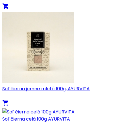
local_grocery_store
Soľ čierna jemne mletá 100g, AYURVITA
local_grocery_store
Soľ čierna celá 100g AYURVITA