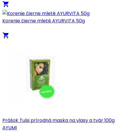
local_grocery_store
Korenie čierne mleté AYURVITA 50g
local_grocery_store
Prášok Tulsi prírodná maska na vlasy a tvár 100g
AYUMI