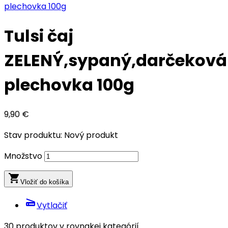
Tulsi čaj
ZELENÝ,sypaný,darčeková
plechovka 100g
9,90 €
Stav produktu:
Nový produkt
Množstvo
local_grocery_store
Vložiť do košíka
scanner
Vytlačiť
30 produktov v rovnakej kategórií