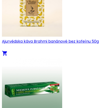
Ajurvédska káva Brahmi banánové bez kofeínu 50g
local_grocery_store