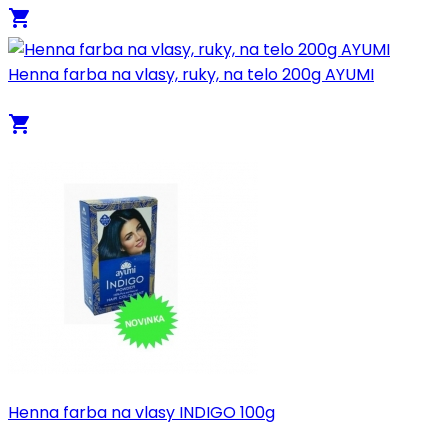
local_grocery_store
Henna farba na vlasy, ruky, na telo 200g AYUMI
local_grocery_store
Henna farba na vlasy INDIGO 100g