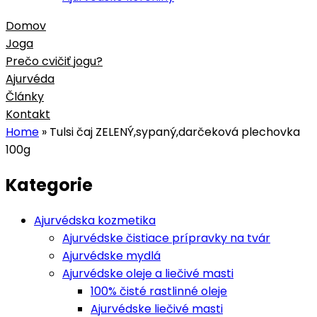
Domov
Joga
Prečo cvičiť jogu?
Ajurvéda
Články
Kontakt
Home
»
Tulsi čaj ZELENÝ,sypaný,darčeková plechovka
100g
Kategorie
Ajurvédska kozmetika
Ajurvédske čistiace prípravky na tvár
Ajurvédske mydlá
Ajurvédske oleje a liečivé masti
100% čisté rastlinné oleje
Ajurvédske liečivé masti