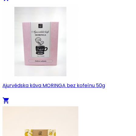
Ajurvédska káva MORINGA bez kofeínu 50g
local_grocery_store