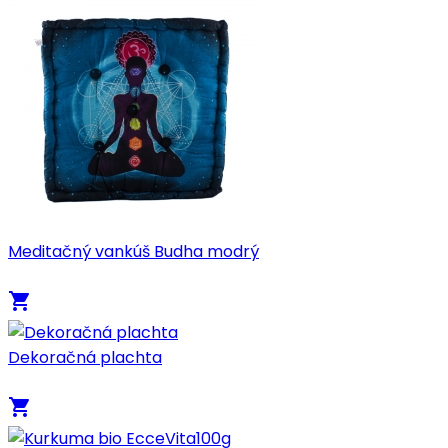
Meditačný vankúš Budha modrý
local_grocery_store
Dekoračná plachta
local_grocery_store