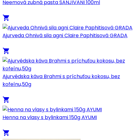
Neemová zubná pasta SANJIVANI 100ml
local_grocery_store
Ajurveda Ohnivá sila agni Claire Paphitisová GRADA
local_grocery_store
Ajurvédska káva Brahmi s príchuťou kokosu, bez
kofeínu,50g
local_grocery_store
Henna na vlasy s bylinkami 150g AYUMI
local_grocery_store