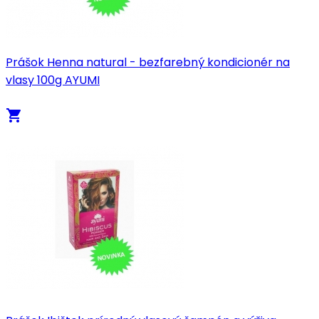
Prášok Henna natural - bezfarebný kondicionér na
vlasy 100g AYUMI
local_grocery_store