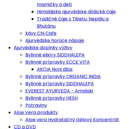
mamičky a deti
Himalájske ajurvédske dóšické čaje
Tradičné čaje z Tibetu, Nepálu a
Bhutánu
kávy Chi Cafe
Ajurvédske horúce nápoje
Ajurvédske doplnky výživy
Bylinné elixíry SIDDHALEPA
Bylinné prípravky ECCE VITA
AKCIA Noni džús
Bylinné prípravky ORGANIC INDIA
Bylinné prípravky SIDDHALEPA
EVEREST AYURVEDA - Amalaki
Bylinné prípravky HESH
Potraviny
Aloe Vera produkty
Aloe vera Hydratačný Gélový Koncentrát
CD a DVD