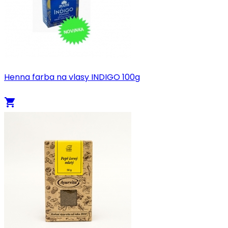
Henna farba na vlasy INDIGO 100g
local_grocery_store