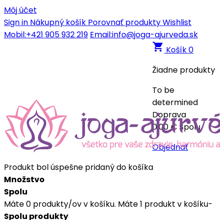
Môj účet
Sign in
Nákupný košík
Porovnať produkty
Wishlist
Mobil:+421 905 932 219
Email:info@joga-ajurveda.sk
shopping_cart
Košík
0
Žiadne produkty
To be
determined
Doprava
0,00 €
Spolu
Objednať
Produkt bol úspešne pridaný do košíka
Množstvo
Spolu
Máte
0
produkty/ov v košíku.
Máte 1 produkt v košíku-
Spolu produkty