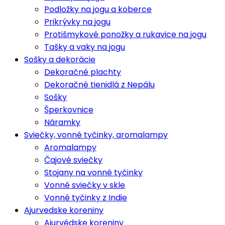
Podložky na jogu a koberce
Prikrývky na jogu
Protišmykové ponožky a rukavice na jogu
Tašky a vaky na jogu
Sošky a dekorácie
Dekoračné plachty
Dekoračné tienidlá z Nepálu
Sošky
Šperkovnice
Náramky
Sviečky, vonné tyčinky, aromalampy
Aromalampy
Čajové sviečky
Stojany na vonné tyčinky
Vonné sviečky v skle
Vonné tyčinky z Indie
Ajurvedske koreniny
Ajurvédske koreniny