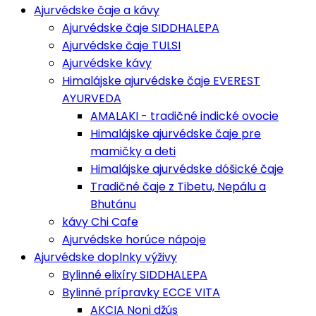
Ajurvédske čaje a kávy
Ajurvédske čaje SIDDHALEPA
Ajurvédske čaje TULSI
Ajurvédske kávy
Himalájske ajurvédske čaje EVEREST
AYURVEDA
AMALAKI - tradičné indické ovocie
Himalájske ajurvédske čaje pre
mamičky a deti
Himalájske ajurvédske dóšické čaje
Tradičné čaje z Tibetu, Nepálu a
Bhutánu
kávy Chi Cafe
Ajurvédske horúce nápoje
Ajurvédske doplnky výživy
Bylinné elixíry SIDDHALEPA
Bylinné prípravky ECCE VITA
AKCIA Noni džús