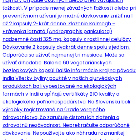
najmä v prípade akútnych alebo pretrvávajúcich
ťažkostí. V prípade menej závažných ťažkostí alebo pri
preventívnom užívaní je možné dávkovanie znížiť na 1
až 2 kapsuly 2-krát denne. Zloženie Kalmegh –
Právenka latnatá (Andrographis paniculata)
nadzemné časti 325 mg, kapsuly z rastlinnej celulózy
Dávkovanie 2 kapsuly dvakrát denne spolu s jedlom.
Odporúča sa užívať najmenej tri mesiace. Môže sa
užívať dlhodobo. Balenie 60 vegetariánskych
bezlepkových kapsúl Ďalšie informácie Krajina pôvodu:
India Všetky byliny použité v našich ajurvédskych
produktoch boli vypestované na ekologických
farmách v Indii a spĺňajú certifikáty BIO kvality a
ekologického poľnohospodárstva. Na Slovensku boli
výrobky registrované na Úrade verejného
zdravotníctva, čo zaručuje čistotu ich zloženia a
zdravotnú nezávadnosť. Neprekračujte odporúčané
dávkovanie. Nepoužívajte ako náhradu rozmanitej