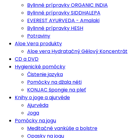
Bylinné prípravky ORGANIC INDIA
Bylinné prípravky SIDDHALEPA
EVEREST AYURVEDA - Amalaki
Bylinné prípravky HESH
Potraviny
Aloe Vera produkty
Aloe vera Hydratačný Gélový Koncentrát
CD a DVD
Hygienické pomôcky
Čistenie jazyka
Pomôcky na džala néti
KONJAC špongie na pleť
Knihy o joge a ajurvéde
Ajurvéda
Joga
Pomôcky na jogu
Meditačné vankúše a bolstre
Opasky na jogu