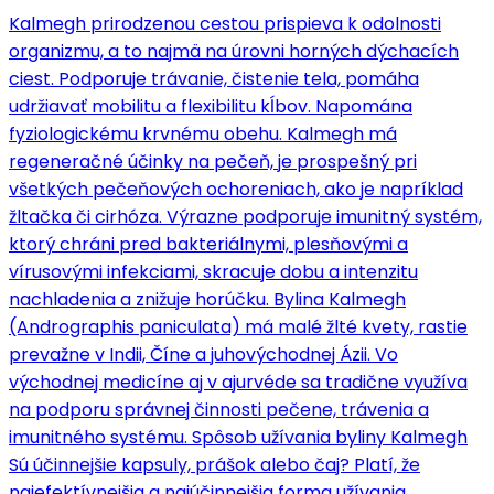
Kalmegh prirodzenou cestou prispieva k odolnosti
organizmu, a to najmä na úrovni horných dýchacích
ciest. Podporuje trávanie, čistenie tela, pomáha
udržiavať mobilitu a flexibilitu kĺbov. Napomána
fyziologickému krvnému obehu. Kalmegh má
regeneračné účinky na pečeň, je prospešný pri
všetkých pečeňových ochoreniach, ako je napríklad
žltačka či cirhóza. Výrazne podporuje imunitný systém,
ktorý chráni pred bakteriálnymi, plesňovými a
vírusovými infekciami, skracuje dobu a intenzitu
nachladenia a znižuje horúčku. Bylina Kalmegh
(Andrographis paniculata) má malé žlté kvety, rastie
prevažne v Indii, Číne a juhovýchodnej Ázii. Vo
východnej medicíne aj v ajurvéde sa tradične využíva
na podporu správnej činnosti pečene, trávenia a
imunitného systému. Spôsob užívania byliny Kalmegh
Sú účinnejšie kapsuly, prášok alebo čaj? Platí, že
najefektívnejšia a najúčinnejšia forma užívania