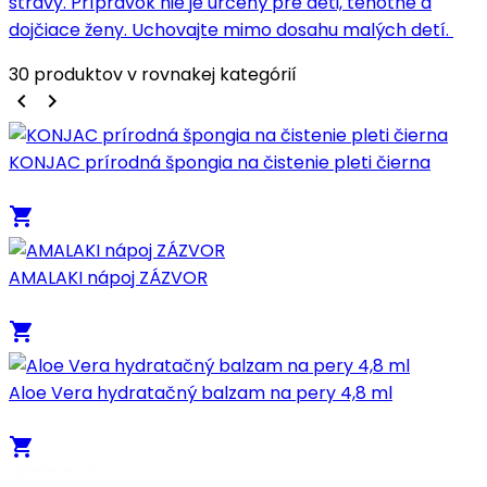
stravy. Prípravok nie je určený pre deti, tehotné a
dojčiace ženy. Uchovajte mimo dosahu malých detí.
30 produktov v rovnakej kategórií
keyboard_arrow_left
keyboard_arrow_right
KONJAC prírodná špongia na čistenie pleti čierna
local_grocery_store
AMALAKI nápoj ZÁZVOR
local_grocery_store
Aloe Vera hydratačný balzam na pery 4,8 ml
local_grocery_store