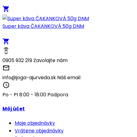
local_grocery_store
Super káva ČAKANKOVÁ 50g DNM
local_grocery_store
speaker_phone
0905 932 219
Zavolajte nám
mail_outline
info@joga-ajurveda.sk
Náš email
access_time
Po - PI 8:00 - 18:00
Podpora
Môj účet
Moje objednávky
Vrátene objednávky