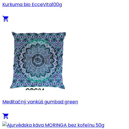
Kurkuma bio EcceVita100g
local_grocery_store
Meditačný vankúš gumbad green
local_grocery_store