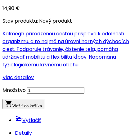
14,90 €
Stav produktu:
Nový produkt
Kalmegh prirodzenou cestou prispieva k odolnosti
organizmu, a to najmä na úrovni horných dýchacích
ciest. Podporuje trávanie, čistenie tela, pomáha
udržiavať mobilitu a flexibilitu kĺbov. Napomána
fyziologickému krvnému obehu.
Viac detailov
Množstvo
local_grocery_store
Vložiť do košíka
scanner
Vytlačiť
Detaily