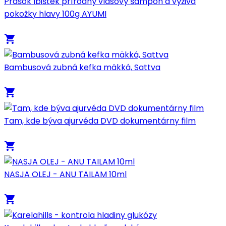
Prášok Ibištek prírodný vlasový šampón a výživa
pokožky hlavy 100g AYUMI
local_grocery_store
Bambusová zubná kefka mäkká, Sattva
local_grocery_store
Tam, kde býva ajurvéda DVD dokumentárny film
local_grocery_store
NASJA OLEJ - ANU TAILAM 10ml
local_grocery_store