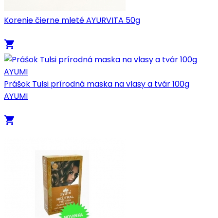
Korenie čierne mleté AYURVITA 50g
local_grocery_store
Prášok Tulsi prírodná maska na vlasy a tvár 100g
AYUMI
local_grocery_store