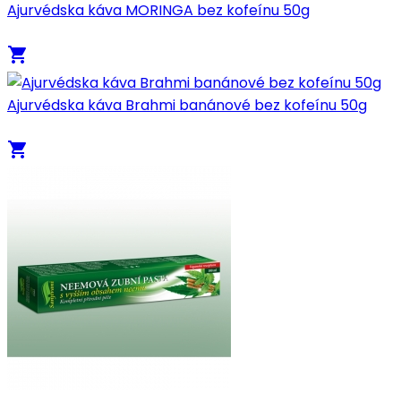
Ajurvédska káva MORINGA bez kofeínu 50g
local_grocery_store
Ajurvédska káva Brahmi banánové bez kofeínu 50g
local_grocery_store