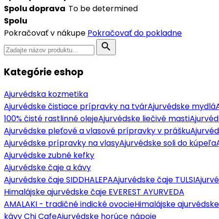
Spolu doprava
To be determined
Spolu
Pokračovať v nákupe
Pokračovať do pokladne
search
Kategórie eshop
Ajurvédska kozmetika
Ajurvédske čistiace prípravky na tvár
Ajurvédske mydlá
100% čisté rastlinné oleje
Ajurvédske liečivé masti
Ajurvéd
Ajurvédske pleťové a vlasové prípravky v prášku
Ajurvé
Ajurvédske prípravky na vlasy
Ajurvédske soli do kúpeľa
Ajurvédske zubné kefky
Ajurvédske čaje a kávy
Ajurvédske čaje SIDDHALEPA
Ajurvédske čaje TULSI
Ajurv
Himalájske ajurvédske čaje EVEREST AYURVEDA
AMALAKI - tradičné indické ovocie
Himalájske ajurvédske
kávy Chi Cafe
Ajurvédske horúce nápoje