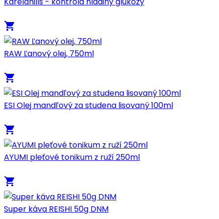
Karelahills - kontrola hladiny glukózy
local_grocery_store
RAW Ľanový olej, 750ml
local_grocery_store
ESI Olej mandľový za studena lisovaný 100ml
local_grocery_store
AYUMI pleťové tonikum z ruží 250ml
local_grocery_store
Super káva REISHI 50g DNM