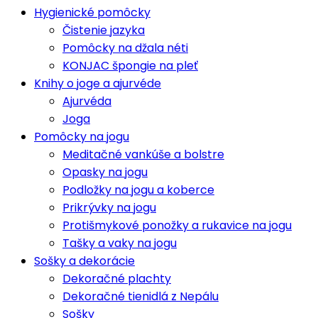
Hygienické pomôcky
Čistenie jazyka
Pomôcky na džala néti
KONJAC špongie na pleť
Knihy o joge a ajurvéde
Ajurvéda
Joga
Pomôcky na jogu
Meditačné vankúše a bolstre
Opasky na jogu
Podložky na jogu a koberce
Prikrývky na jogu
Protišmykové ponožky a rukavice na jogu
Tašky a vaky na jogu
Sošky a dekorácie
Dekoračné plachty
Dekoračné tienidlá z Nepálu
Sošky