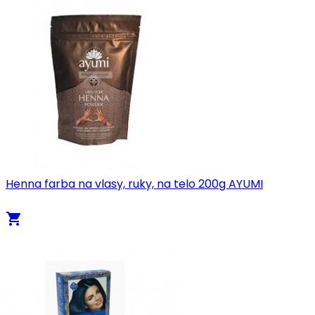
Henna farba na vlasy, ruky, na telo 200g AYUMI
local_grocery_store