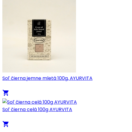
Soľ čierna jemne mletá 100g, AYURVITA
local_grocery_store
Soľ čierna celá 100g AYURVITA
local_grocery_store