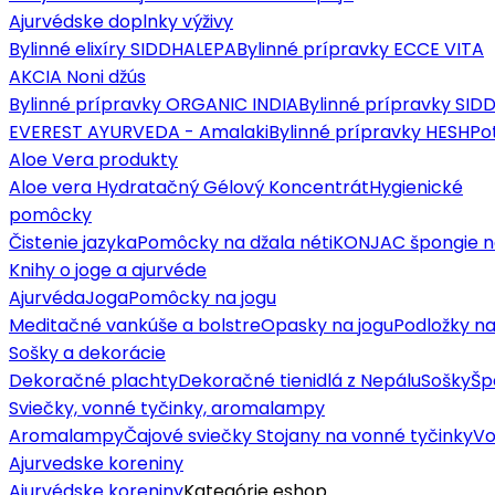
Ajurvédske doplnky výživy
Bylinné elixíry SIDDHALEPA
Bylinné prípravky ECCE VITA
AKCIA Noni džús
Bylinné prípravky ORGANIC INDIA
Bylinné prípravky SI
EVEREST AYURVEDA - Amalaki
Bylinné prípravky HESH
Po
Aloe Vera produkty
Aloe vera Hydratačný Gélový Koncentrát
Hygienické
pomôcky
Čistenie jazyka
Pomôcky na džala néti
KONJAC špongie n
Knihy o joge a ajurvéde
Ajurvéda
Joga
Pomôcky na jogu
Meditačné vankúše a bolstre
Opasky na jogu
Podložky na
Sošky a dekorácie
Dekoračné plachty
Dekoračné tienidlá z Nepálu
Sošky
Šp
Sviečky, vonné tyčinky, aromalampy
Aromalampy
Čajové sviečky
Stojany na vonné tyčinky
Vo
Ajurvedske koreniny
Ajurvédske koreniny
Kategórie eshop