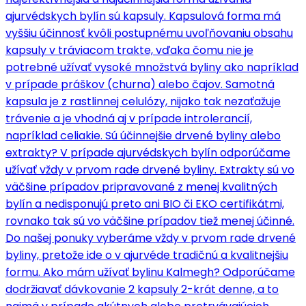
ajurvédskych bylín sú kapsuly. Kapsulová forma má
vyššiu účinnosť kvôli postupnému uvoľňovaniu obsahu
kapsuly v tráviacom trakte, vďaka čomu nie je
potrebné užívať vysoké množstvá byliny ako napríklad
v prípade práškov (churna) alebo čajov. Samotná
kapsula je z rastlinnej celulózy, nijako tak nezaťažuje
trávenie a je vhodná aj v prípade introlerancií,
napríklad celiakie. Sú účinnejšie drvené byliny alebo
extrakty? V prípade ajurvédskych bylín odporúčame
užívať vždy v prvom rade drvené byliny. Extrakty sú vo
väčšine prípadov pripravované z menej kvalitných
bylín a nedisponujú preto ani BIO či EKO certifikátmi,
rovnako tak sú vo väčšine prípadov tiež menej účinné.
Do našej ponuky vyberáme vždy v prvom rade drvené
byliny, pretože ide o v ajurvéde tradičnú a kvalitnejšiu
formu. Ako mám užívať bylinu Kalmegh? Odporúčame
dodržiavať dávkovanie 2 kapsuly 2-krát denne, a to