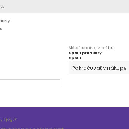
.sk
dukty
lu
Máte 1 produkt v košíku-
Spolu produkty
Spolu
Pokračovať v nákupe
čiť jogu?
a