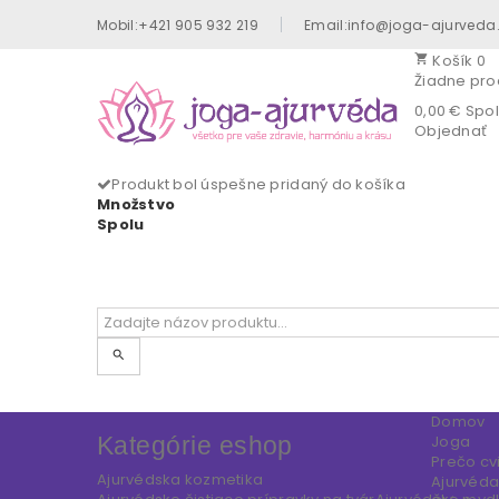
Mobil:+421 905 932 219
Email:info@joga-ajurveda
Košík
0
shopping_cart
Žiadne pro
0,00 €
Spo
Objednať
Produkt bol úspešne pridaný do košíka
Množstvo
Spolu
search
Domov
Kategórie eshop
Joga
Prečo cvi
Ajurvédska kozmetika
Ajurvéd