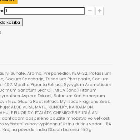
vo
ť do košíka
ť
 Lauryl Sulfate, Aroma, Prepanediol, PEG-32, Potassium
ate, Socium Saccharin, Trisodium Phosphate, Sodium
er 407, Mentha Piperita Extract, Syzyglum Aromaticum
cimum Sanctum Leaf Oil, MICA (and) Titanum
chyranthes Aspera Extract, Solanum Xanthocarpum
ycyrrhiza Glabra Root Extract, Myristica Fragrans Seed
obsahuje: ALOE VERA, MÄTU, KLINČEKY, KARDAMÓN,
HUJE FLUORIDY, FTALÁTY, CHEMICKÉ BIELIDLÁ ANI
pod dohľadom dospelého použite množstvo vo veľkosti
Po vyčistení zubov vypláchnuť ústnu dutinu vodou. IBA
 Krajina pôvodu: India Obsah balenia: 150 g