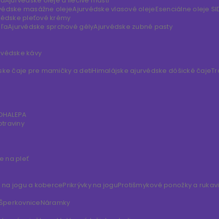
lá
Ajurvédske oleje a liečivé masti
védske masážne oleje
Ajurvédske vlasové oleje
Esenciálne oleje S
védske pleťové krémy
eľa
Ajurvédske sprchové gély
Ajurvédske zubné pasty
rvédske kávy
ske čaje pre mamičky a deti
Himalájske ajurvédske dóšické čaje
Tr
DDHALEPA
otraviny
 na pleť
 na jogu a koberce
Prikrývky na jogu
Protišmykové ponožky a rukav
Šperkovnice
Náramky