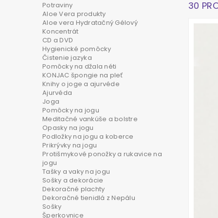
30 PR
Potraviny
Aloe Vera produkty
Aloe vera Hydratačný Gélový
Koncentrát
CD a DVD
Hygienické pomôcky
Čistenie jazyka
Pomôcky na džala néti
KONJAC špongie na pleť
Knihy o joge a ajurvéde
Ajurvéda
Joga
Pomôcky na jogu
Meditačné vankúše a bolstre
Opasky na jogu
Podložky na jogu a koberce
Prikrývky na jogu
Protišmykové ponožky a rukavice na
jogu
Tašky a vaky na jogu
Sošky a dekorácie
Dekoračné plachty
Dekoračné tienidlá z Nepálu
Sošky
Šperkovnice