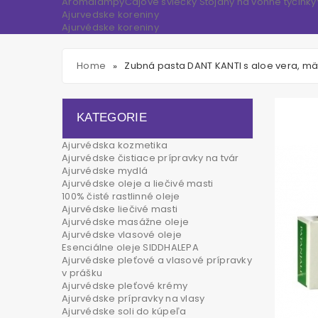
Aromalampy
Čajové sviečky
Stojany na vonné tyčinky
Ajurvedske koreniny
Ajurvédske koreniny
Home
Zubná pasta DANT KANTI s aloe vera, mä
»
KATEGORIE
Ajurvédska kozmetika
Ajurvédske čistiace prípravky na tvár
Ajurvédske mydlá
Ajurvédske oleje a liečivé masti
100% čisté rastlinné oleje
Ajurvédske liečivé masti
Ajurvédske masážne oleje
Ajurvédske vlasové oleje
Esenciálne oleje SIDDHALEPA
Ajurvédske pleťové a vlasové prípravky
v prášku
Ajurvédske pleťové krémy
Ajurvédske prípravky na vlasy
Ajurvédske soli do kúpeľa