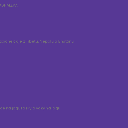
IDDHALEPA
adičné čaje z Tibetu, Nepálu a Bhutánu
ice na jogu
Tašky a vaky na jogu