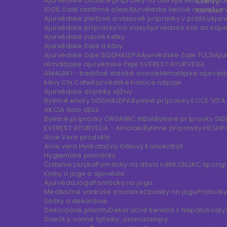
Ajurvédske čistiace prípravky na tvár
Ajurvédske myd
Články
100% čisté rastlinné oleje
Ajurvédske liečivé masti
Ajur
Kontakt
Ajurvédske pleťové a vlasové prípravky v prášku
Ajur
Ajurvédske prípravky na vlasy
Ajurvédske soli do kúp
Ajurvédske zubné kefky
Ajurvédske čaje a kávy
Ajurvédske čaje SIDDHALEPA
Ajurvédske čaje TULSI
Aju
Himalájske ajurvédske čaje EVEREST AYURVEDA
AMALAKI - tradičné indické ovocie
Himalájske ajurvéd
kávy Chi Cafe
Ajurvédske horúce nápoje
Ajurvédske doplnky výživy
Bylinné elixíry SIDDHALEPA
Bylinné prípravky ECCE VITA
AKCIA Noni džús
Bylinné prípravky ORGANIC INDIA
Bylinné prípravky SI
EVEREST AYURVEDA - Amalaki
Bylinné prípravky HESH
P
Aloe Vera produkty
Aloe vera Hydratačný Gélový Koncentrát
Hygienické pomôcky
Čistenie jazyka
Pomôcky na džala néti
KONJAC špongie
Knihy o joge a ajurvéde
Ajurvéda
Joga
Pomôcky na jogu
Meditačné vankúše a bolstre
Opasky na jogu
Podložky
Sošky a dekorácie
Dekoračné plachty
Dekoračné tienidlá z Nepálu
Sošky
Sviečky, vonné tyčinky, aromalampy