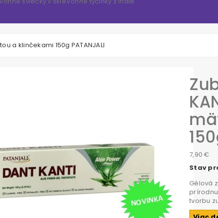
Vonné sviečky v skle
Vonné tyčinky z Indie
tou a klinčekami 150g PATANJALI
Zu
KAN
mät
150
7,90 €
Stav pr
Gélová z
prírodnu
tvorbu z
Viac d