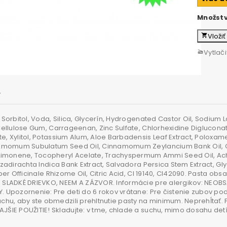
Množst
Vloži
local_grocery_store
Vytlači
scanner
y
 Sorbitol, Voda, Silica, Glycerín, Hydrogenated Castor Oil, Sodium
 Cellulose Gum, Carrageenan, Zinc Sulfate, Chlorhexidine Diglucon
e, Xylitol, Potassium Alum, Aloe Barbadensis Leaf Extract, Poloxam
 Amomum Subulatum Seed Oil, Cinnamomum Zeylancium Bank Oil, O
 Limonene, Tocopheryl Acelate, Trachyspermum Ammi Seed Oil, A
Azadirachta Indica Bank Extract, Salvadora Persica Stem Extract, Gl
iber Officinale Rhizome Oil, Citric Acid, CI 19140, CI42090. Pasta 
 SLADKÉ DRIEVKO, NEEM A ZÁZVOR. Informácie pre alergikov: NEOBSA
. Upozornenie: Pre deti do 6 rokov vrátane: Pre čistenie zubov 
achu, aby ste obmedzili prehltnutie pasty na minimum. Neprehĺtať. 
JŠIE POUŽITIE! Skladujte: v tme, chlade a suchu, mimo dosahu detí.