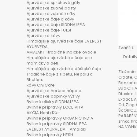
Ajurvédske sprchové gély
Ajurvédske zubné pasty
Ajurvédske zubné kefky
Ajurvédske čaje a kávy
Ajurvédske čaje SIDDHALEPA
Ajurvédske čaje TULSI
Ajurvédske kávy
Himalájske ajurvédske čaje EVEREST
AYURVEDA
Zväčšiť
AMALAKI - tradičné indické ovocie
Detail
Himalájske ajurvédske čaje pre
mamičky a deti
Himalájske ajurvédske dóšické čaje
Zloženie:
Tradičné čaje z Tibetu, Nepálu a
Citrate,
Bhutánu
Benzonat
kávy Chi Cafe
Bud Oil,
Ajurvédske horúce nápoje
Dioxide,
Ajurvédske doplnky výživy
Extract, 
Bylinné elixíry SIDDHALEPA
Oil, Zing
Bylinné prípravky ECCE VITA
ŠKORICU,
AKCIA Noni džús
PARABÉNY
Bylinné prípravky ORGANIC INDIA
zrnka hr
Bylinné prípravky SIDDHALEPA
NA VONKA
EVEREST AYURVEDA - Amalaki
Bylinné prípravky HESH