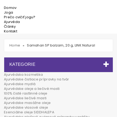
Domov
Joga
Prečo cvičiť jogu?
Ajurvéda
Články
Kontakt
Home
Samahan SP balzam, 20 g, LINK Natural
»
KATEGORIE
Ajurvédska kozmetika
Ajurvédske čistiace prípravky na tvár
Ajurvédske mydlá
Ajurvédske oleje a liečivé masti
100% čisté rastlinné oleje
Ajurvédske liečivé masti
Ajurvédske masážne oleje
Ajurvédske vlasové oleje
Esenciálne oleje SIDDHALEPA
Ajurvédske pleťové a vlasové prípravky v prášku