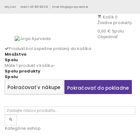
Môj účet
Mobil:+421 905 932 219
Email:info@joga-ajurveda.sk
Košík
0
shopping_cart
Žiadne produkty
0,00 €
Spolu
Objednať
Produkt bol úspešne pridaný do košíka
Množstvo
Spolu
Máte 1 produkt v košíku-
Spolu produkty
Spolu
Pokračovať v nákupe
Pokračovať do pokladne
search
Kategórie eshop