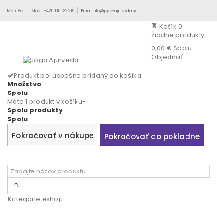
Môj účet
Mobil:+421 905 932 219
Email:info@joga-ajurveda.sk
Košík
0
shopping_cart
Žiadne produkty
0,00 €
Spolu
Objednať
Produkt bol úspešne pridaný do košíka
Množstvo
Spolu
Máte 1 produkt v košíku-
Spolu produkty
Spolu
Pokračovať v nákupe
Pokračovať do pokladne
search
Kategórie eshop