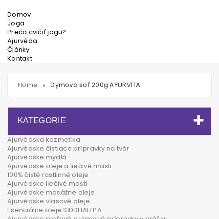
Domov
Joga
Prečo cvičiť jogu?
Ajurvéda
Články
Kontakt
Home
Dymová soľ 200g AYURVITA
»
KATEGORIE
Ajurvédska kozmetika
Ajurvédske čistiace prípravky na tvár
Ajurvédske mydlá
Ajurvédske oleje a liečivé masti
100% čisté rastlinné oleje
Ajurvédske liečivé masti
Ajurvédske masážne oleje
Ajurvédske vlasové oleje
Esenciálne oleje SIDDHALEPA
Ajurvédske pleťové a vlasové prípravky v prášku