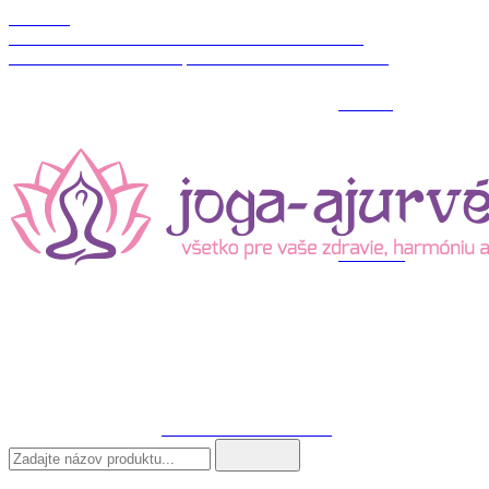
Môj účet
Sign in
Nákupný košík
Porovnať produkty
Wishlist
Mobil:+421 905 932 219
Email:info@joga-ajurveda.sk
shopping_cart
Košík
0
Žiadne produkty
To be
determined
Doprava
0,00 €
Spolu
Objednať
Produkt bol úspešne pridaný do košíka
Množstvo
Spolu
Máte
0
produkty/ov v košíku.
Máte 1 produkt v košíku-