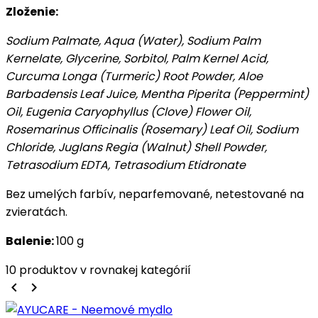
Zloženie:
Sodium Palmate, Aqua (Water), Sodium Palm
Kernelate, Glycerine, Sorbitol, Palm Kernel Acid,
Curcuma Longa (Turmeric) Root Powder, Aloe
Barbadensis Leaf Juice, Mentha Piperita (Peppermint)
Oil, Eugenia Caryophyllus (Clove) Flower Oil,
Rosemarinus Officinalis (Rosemary) Leaf Oil, Sodium
Chloride, Juglans Regia (Walnut) Shell Powder,
Tetrasodium EDTA, Tetrasodium Etidronate
Bez umelých farbív, neparfemované, netestované na
zvieratách.
Balenie:
100 g
10 produktov v rovnakej kategórií
keyboard_arrow_left
keyboard_arrow_right