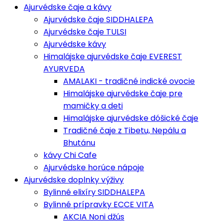
Ajurvédske čaje a kávy
Ajurvédske čaje SIDDHALEPA
Ajurvédske čaje TULSI
Ajurvédske kávy
Himalájske ajurvédske čaje EVEREST
AYURVEDA
AMALAKI - tradičné indické ovocie
Himalájske ajurvédske čaje pre
mamičky a deti
Himalájske ajurvédske dóšické čaje
Tradičné čaje z Tibetu, Nepálu a
Bhutánu
kávy Chi Cafe
Ajurvédske horúce nápoje
Ajurvédske doplnky výživy
Bylinné elixíry SIDDHALEPA
Bylinné prípravky ECCE VITA
AKCIA Noni džús