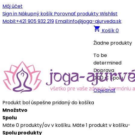
Môj účet
Sign in
Nákupný košík
Porovnať produkty
Wishlist
Mobil:+421 905 932 219
Email:info@joga-ajurveda.sk
shopping_cart
Košík
0
Žiadne produkty
To be
determined
Doprava
0,00 €
Spolu
Objednať
Produkt bol úspešne pridaný do košíka
Množstvo
Spolu
Máte
0
produkty/ov v košíku.
Máte 1 produkt v košíku-
Spolu produkty