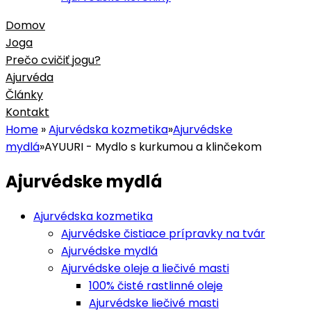
Domov
Joga
Prečo cvičiť jogu?
Ajurvéda
Články
Kontakt
Home
»
Ajurvédska kozmetika
»
Ajurvédske
mydlá
»
AYUURI - Mydlo s kurkumou a klinčekom
Ajurvédske mydlá
Ajurvédska kozmetika
Ajurvédske čistiace prípravky na tvár
Ajurvédske mydlá
Ajurvédske oleje a liečivé masti
100% čisté rastlinné oleje
Ajurvédske liečivé masti