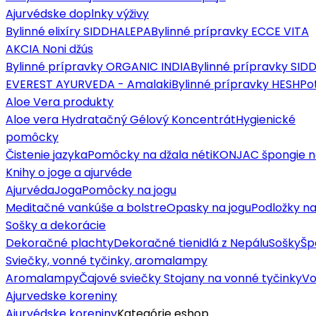
Ajurvédske doplnky výživy
Bylinné elixíry SIDDHALEPA
Bylinné prípravky ECCE VITA
AKCIA Noni džús
Bylinné prípravky ORGANIC INDIA
Bylinné prípravky SI
EVEREST AYURVEDA - Amalaki
Bylinné prípravky HESH
Po
Aloe Vera produkty
Aloe vera Hydratačný Gélový Koncentrát
Hygienické
pomôcky
Čistenie jazyka
Pomôcky na džala néti
KONJAC špongie n
Knihy o joge a ajurvéde
Ajurvéda
Joga
Pomôcky na jogu
Meditačné vankúše a bolstre
Opasky na jogu
Podložky na
Sošky a dekorácie
Dekoračné plachty
Dekoračné tienidlá z Nepálu
Sošky
Šp
Sviečky, vonné tyčinky, aromalampy
Aromalampy
Čajové sviečky
Stojany na vonné tyčinky
Vo
Ajurvedske koreniny
Ajurvédske koreniny
Kategórie eshop