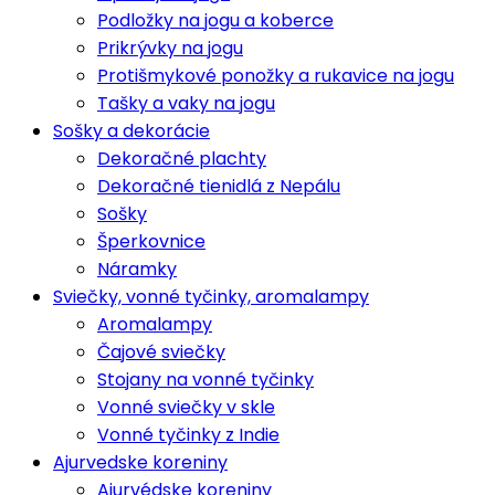
Podložky na jogu a koberce
Prikrývky na jogu
Protišmykové ponožky a rukavice na jogu
Tašky a vaky na jogu
Sošky a dekorácie
Dekoračné plachty
Dekoračné tienidlá z Nepálu
Sošky
Šperkovnice
Náramky
Sviečky, vonné tyčinky, aromalampy
Aromalampy
Čajové sviečky
Stojany na vonné tyčinky
Vonné sviečky v skle
Vonné tyčinky z Indie
Ajurvedske koreniny
Ajurvédske koreniny