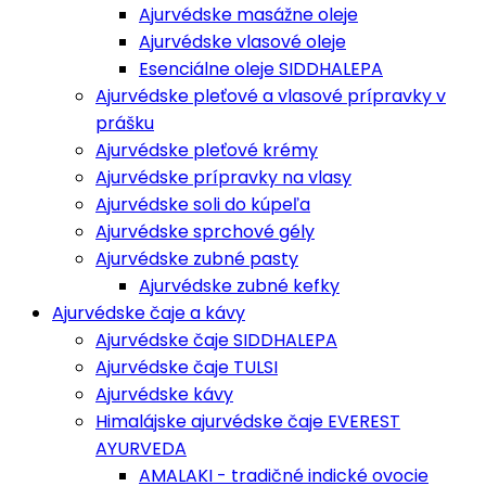
Ajurvédske masážne oleje
Ajurvédske vlasové oleje
Esenciálne oleje SIDDHALEPA
Ajurvédske pleťové a vlasové prípravky v
prášku
Ajurvédske pleťové krémy
Ajurvédske prípravky na vlasy
Ajurvédske soli do kúpeľa
Ajurvédske sprchové gély
Ajurvédske zubné pasty
Ajurvédske zubné kefky
Ajurvédske čaje a kávy
Ajurvédske čaje SIDDHALEPA
Ajurvédske čaje TULSI
Ajurvédske kávy
Himalájske ajurvédske čaje EVEREST
AYURVEDA
AMALAKI - tradičné indické ovocie