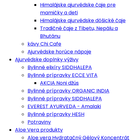
Himalájske ajurvédske čaje pre
mamičky a deti
Himalájske ajurvédske dóšické čaje
Tradičné čaje z Tibetu, Nepálu a
Bhutánu
kávy Chi Cafe
Ajurvédske horúce nápoje
Ajurvédske doplnky výživy
Bylinné elixíry SIDDHALEPA
Bylinné prípravky ECCE VITA
AKCIA Noni džús
Bylinné prípravky ORGANIC INDIA
Bylinné prípravky SIDDHALEPA
EVEREST AYURVEDA - Amalaki
Bylinné prípravky HESH
Potraviny
Aloe Vera produkty
Aloe vera Hydratačný Gélový Koncentrát