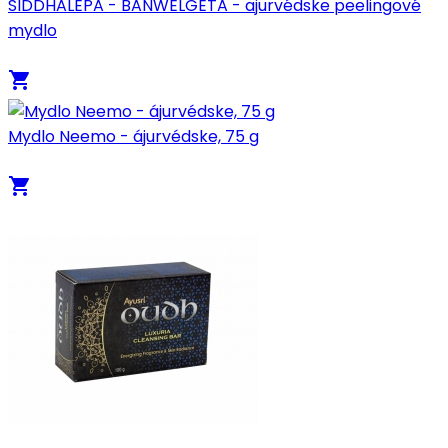
SIDDHALEPA - BANWELGETA - ajurvédske peelingové
mydlo
local_grocery_store
Mydlo Neemo - ájurvédske, 75 g
local_grocery_store