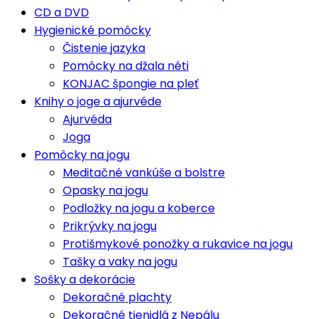
CD a DVD
Hygienické pomôcky
Čistenie jazyka
Pomôcky na džala néti
KONJAC špongie na pleť
Knihy o joge a ajurvéde
Ajurvéda
Joga
Pomôcky na jogu
Meditačné vankúše a bolstre
Opasky na jogu
Podložky na jogu a koberce
Prikrývky na jogu
Protišmykové ponožky a rukavice na jogu
Tašky a vaky na jogu
Sošky a dekorácie
Dekoračné plachty
Dekoračné tienidlá z Nepálu