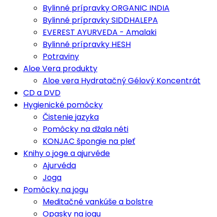
Bylinné prípravky ORGANIC INDIA
Bylinné prípravky SIDDHALEPA
EVEREST AYURVEDA - Amalaki
Bylinné prípravky HESH
Potraviny
Aloe Vera produkty
Aloe vera Hydratačný Gélový Koncentrát
CD a DVD
Hygienické pomôcky
Čistenie jazyka
Pomôcky na džala néti
KONJAC špongie na pleť
Knihy o joge a ajurvéde
Ajurvéda
Joga
Pomôcky na jogu
Meditačné vankúše a bolstre
Opasky na jogu