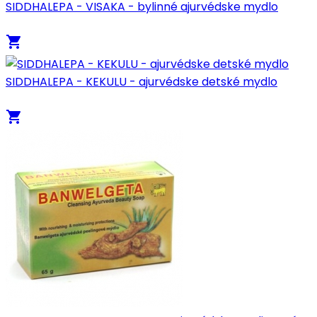
SIDDHALEPA - VISAKA - bylinné ajurvédske mydlo
local_grocery_store
SIDDHALEPA - KEKULU - ajurvédske detské mydlo
local_grocery_store