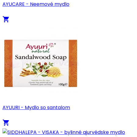
AYUCARE - Neemové mydlo
local_grocery_store
AYUURI - Mydlo so santalom
local_grocery_store