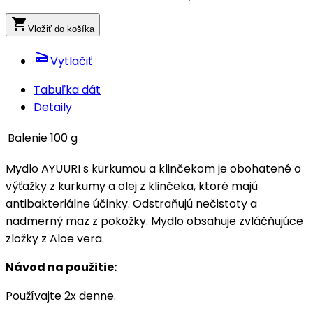
local_grocery_store
Vložiť do košíka
scanner
Vytlačiť
Tabuľka dát
Detaily
Balenie
100 g
Mydlo AYUURI s kurkumou a klinčekom je obohatené o
výťažky z kurkumy a olej z klinčeka, ktoré majú
antibakteriálne účinky. Odstraňujú nečistoty a
nadmerný maz z pokožky. Mydlo obsahuje zvláčňujúce
zložky z Aloe vera.
Návod na použitie:
Používajte 2x denne.