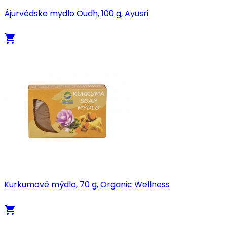
Ájurvédske mydlo Oudh, 100 g, Ayusri
local_grocery_store
Kurkumové mýdlo, 70 g, Organic Wellness
local_grocery_store