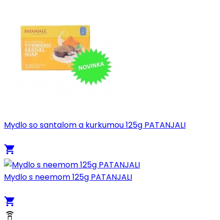
Mydlo so santalom a kurkumou 125g PATANJALI
local_grocery_store
Mydlo s neemom 125g PATANJALI
local_grocery_store
speaker_phone