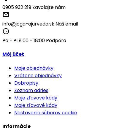
0905 932 219
Zavolajte nám
mail_outline
info@joga-ajurveda.sk
Náš email
access_time
Po - PI 8:00 - 18:00
Podpora
Môj účet
Moje objednávky
Vrátene objednávky
Dobropisy
Zoznam adries
Moje zľavové kódy
Moje zľavové kódy
Nastavenia súborov cookie
Informácie