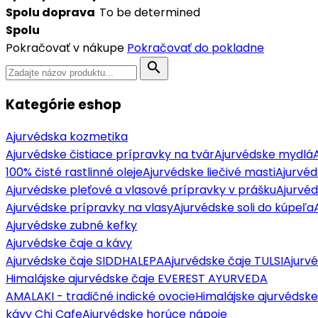
Spolu doprava
To be determined
Spolu
Pokračovať v nákupe
Pokračovať do pokladne
search
Kategórie eshop
Ajurvédska kozmetika
Ajurvédske čistiace prípravky na tvár
Ajurvédske mydlá
100% čisté rastlinné oleje
Ajurvédske liečivé masti
Ajurvéd
Ajurvédske pleťové a vlasové prípravky v prášku
Ajurvé
Ajurvédske prípravky na vlasy
Ajurvédske soli do kúpeľa
Ajurvédske zubné kefky
Ajurvédske čaje a kávy
Ajurvédske čaje SIDDHALEPA
Ajurvédske čaje TULSI
Ajurv
Himalájske ajurvédske čaje EVEREST AYURVEDA
AMALAKI - tradičné indické ovocie
Himalájske ajurvédske
kávy Chi Cafe
Ajurvédske horúce nápoje