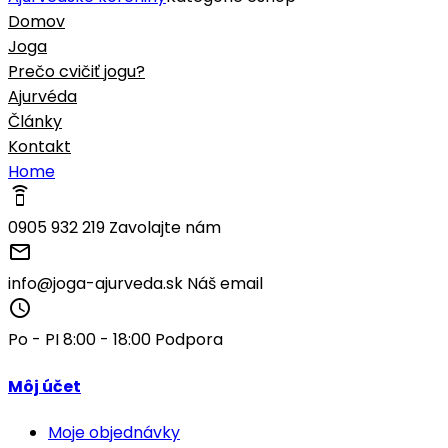
Domov
Joga
Prečo cvičiť jogu?
Ajurvéda
Články
Kontakt
Home
speaker_phone
0905 932 219
Zavolajte nám
mail_outline
info@joga-ajurveda.sk
Náš email
access_time
Po - PI 8:00 - 18:00
Podpora
Môj účet
Moje objednávky