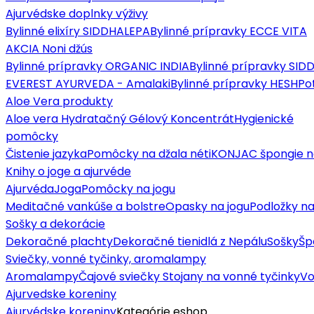
Ajurvédske doplnky výživy
Bylinné elixíry SIDDHALEPA
Bylinné prípravky ECCE VITA
AKCIA Noni džús
Bylinné prípravky ORGANIC INDIA
Bylinné prípravky SI
EVEREST AYURVEDA - Amalaki
Bylinné prípravky HESH
Po
Aloe Vera produkty
Aloe vera Hydratačný Gélový Koncentrát
Hygienické
pomôcky
Čistenie jazyka
Pomôcky na džala néti
KONJAC špongie n
Knihy o joge a ajurvéde
Ajurvéda
Joga
Pomôcky na jogu
Meditačné vankúše a bolstre
Opasky na jogu
Podložky na
Sošky a dekorácie
Dekoračné plachty
Dekoračné tienidlá z Nepálu
Sošky
Šp
Sviečky, vonné tyčinky, aromalampy
Aromalampy
Čajové sviečky
Stojany na vonné tyčinky
Vo
Ajurvedske koreniny
Ajurvédske koreniny
Kategórie eshop