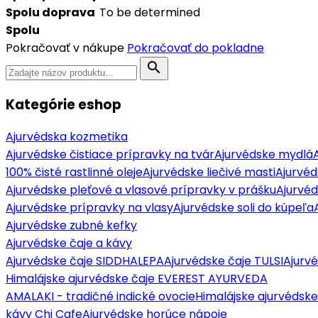
Spolu doprava
To be determined
Spolu
Pokračovať v nákupe
Pokračovať do pokladne
search
Kategórie eshop
Ajurvédska kozmetika
Ajurvédske čistiace prípravky na tvár
Ajurvédske mydlá
100% čisté rastlinné oleje
Ajurvédske liečivé masti
Ajurvéd
Ajurvédske pleťové a vlasové prípravky v prášku
Ajurvé
Ajurvédske prípravky na vlasy
Ajurvédske soli do kúpeľa
Ajurvédske zubné kefky
Ajurvédske čaje a kávy
Ajurvédske čaje SIDDHALEPA
Ajurvédske čaje TULSI
Ajurv
Himalájske ajurvédske čaje EVEREST AYURVEDA
AMALAKI - tradičné indické ovocie
Himalájske ajurvédske
kávy Chi Cafe
Ajurvédske horúce nápoje