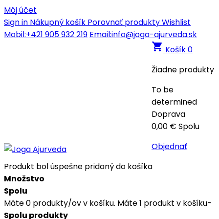
Môj účet
Sign in
Nákupný košík
Porovnať produkty
Wishlist
Mobil:+421 905 932 219
Email:info@joga-ajurveda.sk
shopping_cart
Košík
0
Žiadne produkty
To be
determined
Doprava
0,00 €
Spolu
Objednať
Produkt bol úspešne pridaný do košíka
Množstvo
Spolu
Máte
0
produkty/ov v košíku.
Máte 1 produkt v košíku-
Spolu produkty